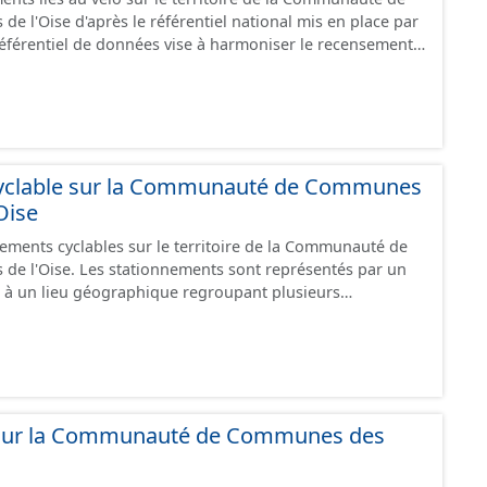
mprunter des tronçons de voies non aménagés pour
e l'Oise d'après le référentiel national mis en place par
es
 référentiel de données vise à harmoniser le recensement
ce", "en travaux" ou "provisoire".
s infrastructures. Il comprend également la localisation
epos (autre fiche de métadonnée). Cette information est
u stationnement cyclable. Pour une meilleure
mations, les données visibles pour les utilisateurs de "Ma
e visualisation) est uniquement celles des équipements
revanche, le fichier à télécharger depuis cette fiche
yclable sur la Communauté de Communes
ipements, y compris les stationnements pour répondre
Oise
nements cyclables sur le territoire de la Communauté de
 travaux" ou "provisoire".
 sont représentés par un
 à un lieu géographique regroupant plusieurs
es caractéristiques. Ce lot de données correspond au
 le stationnement cyclables disponible sur
ce", "en travaux" ou "provisoire".
 sur la Communauté de Communes des