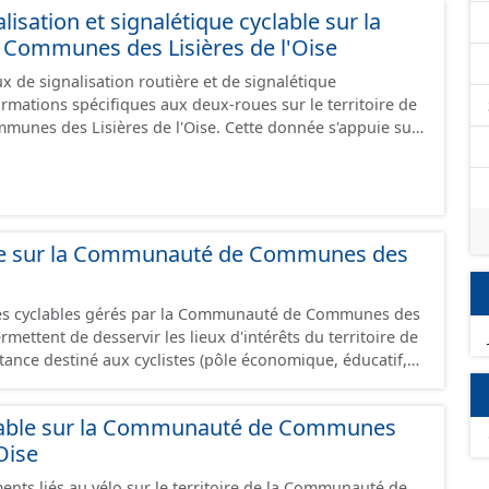
isation et signalétique cyclable sur la
ommunes des Lisières de l'Oise
 de signalisation routière et de signalétique
ormations spécifiques aux deux-roues sur le territoire de
sières de l'Oise. Cette donnée s'appuie sur
aux (PANO) en cours de réalisation. Cet inventaire est en
 donc pas exhaustive.
able sur la Communauté de Communes des
res cyclables gérés par la Communauté de Communes des
permettent de desservir les lieux d'intérêts du territoire de
ance destiné aux cyclistes (pôle économique, éducatif,
.) dans de bonnes conditions. Ils peuvent emprunter tout
 : voie verte, piste cyclable, voie à faible trafic motorisé,
lable sur la Communauté de Communes
one 30, couloir partagé avec les bus, aire piétonne,
Oise
haussée. Les itinéraires ne sont pas des
 succession d’aménagements de natures diverses et
ents liés au vélo sur le territoire de la Communauté de