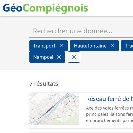
Transport
Hautefontaine
Tra
Nampcel
7 résultats
Réseau ferré de l
Axe des voies ferrées r
principales liaisons fe
embranchements partic
zones d'activité. Certa
toujours physiquement 