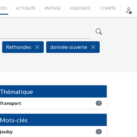
ICES
ACTUALITÉ
PARTAGE
ASSISTANCE
COMPTE
Rethondes
donnée ouverte
Thématique
Transport
7
Mots-clés
Jaulzy
7