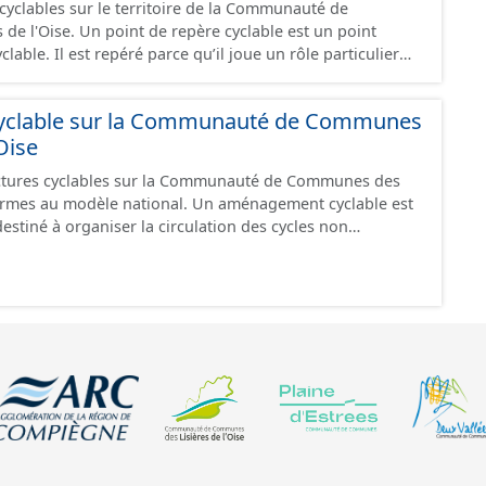
cyclables sur le territoire de la Communauté de
re cyclable est un point
clable. Il est repéré parce qu’il joue un rôle particulier
ble. Suivant sa nature, un point de repère peut être un
xtrémité de segments cyclables) ou un point de
clable sur la Communauté de Communes
n segment cyclable indiquant l’accès à un point d’intérêt
Oise
ées
ce", "en travaux" ou "provisoire".
ctures cyclables sur la Communauté de Communes des
èle national. Un aménagement cyclable est
destiné à organiser la circulation des cycles non
ndre la forme d'une chaussée dédiée ou partager une
 d'autres usages. Les chaussées sans dispositif de
i peuvent par définition être utilisées par les cyclistes
dans ce jeu de données (ex : chemin forestier fermé à a
La circulation des cycles peut être également gérée par des
 qui ne sont pas des aménagements en tant que tel: on
étonnes, les zones de rencontres ou encore les zones 30.
nt recensés dans ce jeu de données. Ce jeu de
uement les données avec un statut "en service", "en
".