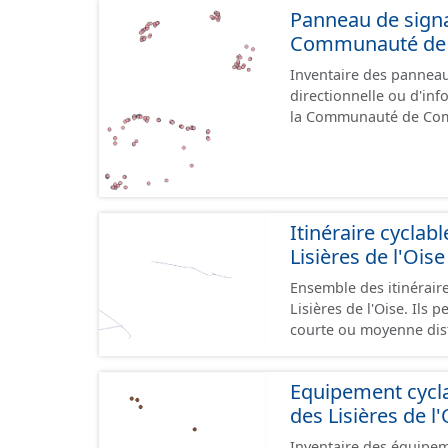
Panneau de signal
Communauté de C
Inventaire des panneaux
directionnelle ou d'inf
la Communauté de Communes des Li
le référentiel de panne
cours, la donnée n'est
Itinéraire cycl
Lisières de l'Oise
Ensemble des itinérai
Lisières de l'Oise. Ils 
courte ou moyenne dist
sites touristiques, etc
type de voies sécurisées
Equipement cyc
et en milieu urbain : z
des Lisières de l'
bandes cyclables ou jalonnement sur c
aménagements mais une
Inventaire des équipem