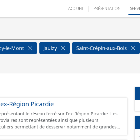
ACCUEIL
PRÉSENTATION
SERV
cy-le-Mont
Jaulzy
Saint-Crépin-aux-Bois
'ex-Région Picardie
eprésentant le réseau ferré sur l'ex-Région Picardie. Les
rroviaires sont représentées ainsi que plusieurs
uliers permettant de desservir notamment de grandes
ines voies représentées sont désaffectées mais sont
présentes sur le terrain.