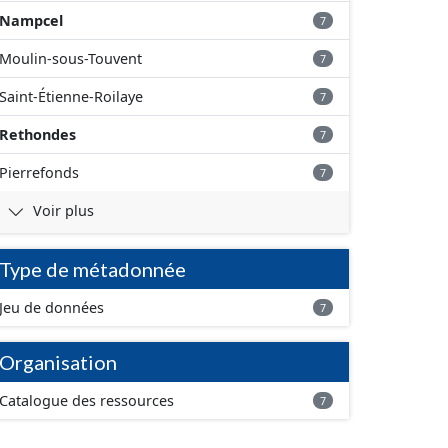
Nampcel
7
Moulin-sous-Touvent
7
Saint-Étienne-Roilaye
7
Rethondes
7
Pierrefonds
7
Voir plus
Type de métadonnée
Jeu de données
7
Organisation
Catalogue des ressources
7