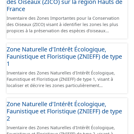
des Oiseaux (ZICO) sur la région Hauts de
les informations générales du chemin et données
relevées sur le terrain. - Éléments : les éléments naturels
France
relevés sur les chemins (bois, talus, bande enherbée,
Inventaire des Zones Importantes pour la Conservation
etc.). - Observations : les observations relevées sur les
des Oiseaux (ZICO) visant à identifier les zones les plus
chemins concernant la fauche, l'élagage, le balisage, etc.
propices à la préservation des espèces d'oiseaux
- Plantations : proposition de plantation de haies (haie
sauvages. Les ZICO présentant les enjeux les plus
basse, haie mixte, etc.).
significatifs en matière de conservation des oiseaux ont
Zone Naturelle d'Intérêt Écologique,
généralement été classées, en tout ou en partie, en sites
Faunistique et Floristique (ZNIEFF) de type
Natura 2000 sous la forme de Zones de Protection
Spéciales.
1
Inventaire des Zones Naturelles d'Intérêt Écologique,
Faunistique et Floristique (ZNIEFF) de type 1, visant à
localiser et décrire les zones particulièrement
intéressantes sur le plan écologique, faunistique et/ou
floristique. Les zones de type 1 concernent des zones,
Zone Naturelle d'Intérêt Écologique,
souvent de petite taille, de grand intérêt biologique ou
Faunistique et Floristique (ZNIEFF) de type
écologique, abritant des espèces animales ou végétales
patrimoniales clairement identifiées.
2
Inventaire des Zones Naturelles d'Intérêt Écologique,
Faunistique et Floristique (ZNIEFF) de type 2, visant à