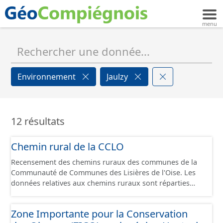
Environnement
Jaulzy
12 résultats
Chemin rural de la CCLO
Recensement des chemins ruraux des communes de la
Communauté de Communes des Lisières de l'Oise. Les
données relatives aux chemins ruraux sont réparties
dans plusieurs jeux de données : - Chemins : le point
d’origine du chemin. - Tronçons : les informations
Zone Importante pour la Conservation
générales du chemin (longueur, largeur, etc.). - Secteurs :