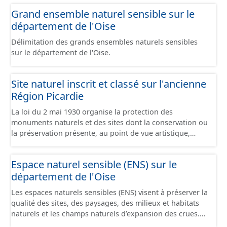
Grand ensemble naturel sensible sur le
département de l'Oise
Délimitation des grands ensembles naturels sensibles
sur le département de l'Oise.
Site naturel inscrit et classé sur l'ancienne
Région Picardie
La loi du 2 mai 1930 organise la protection des
monuments naturels et des sites dont la conservation ou
la préservation présente, au point de vue artistique,
historique, scientifique, légendaire ou pittoresque, un
intérêt général. Elle comprend 2 niveaux de servitudes : -
Espace naturel sensible (ENS) sur le
Les sites classés dont la valeur patrimoniale justifie une
département de l'Oise
politique rigoureuse de préservation. Toute modification
de leur aspect nécessite une autorisation préalable du
Les espaces naturels sensibles (ENS) visent à préserver la
Ministre de l’Écologie, ou du Préfet de Département
qualité des sites, des paysages, des milieux et habitats
après avis de la DREAL, de l’Architecte des Bâtiments de
naturels et les champs naturels d’expansion des crues.
France et, le plus souvent de la Commission
Créés par le département, ils permettent à celui-ci