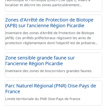
localiser et décrire les zones particulièrement
intéressantes sur le plan écologique, faunistique et/ou
floristique. Les zones de type 2 concernent des
Zones d'Arrêté de Protection de Biotope
ensembles naturels homogènes dont la richesse
(APB) sur l'ancienne Région Picardie
écologique est remarquable. Elles sont souvent de taille
importante et peuvent intégrer 1 ou plusieurs zones
Inventaire des zones d'Arrêté de Protection de Biotope
ZNIEFF de type 1.
(APB). Ces arrêtés préfectoraux régissent les aires de
protection réglementaire dont l’objectif est de préserver
les milieux naturels nécessaires à l'alimentaire, la
reproduction, le repos ou la survie d'espèces animales
Zone sensible grande faune sur
ou végétales protégées au titre des articles L.411-1 et
l'ancienne Région Picardie
L.411-2 du Code de l'Environnement.
Inventaire des zones de biocorridors grandes faunes.
Parc Naturel Régional (PNR) Oise-Pays de
France
Limite territoriale du PNR Oise-Pays de France