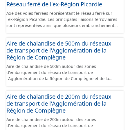
juridique.
Réseau ferré de l'ex-Région Picardie
faisant l’objet d’un regroupement suivant leur état
d’occupation, leur stade de commercialisation, leur
Axe des voies ferrées représentant le réseau ferré sur
stade d’aménagement et la nature de leur maîtrise
l'ex-Région Picardie. Les principales liaisons ferroviaires
foncière. Il s'appuie globalement sur la limite de parcelle
sont représentées ainsi que plusieurs embranchements
cadastrale mais peut également la subdiviser s'il
particuliers permettant de desservir notamment de
provient d'un plan d'aménagement par lots qui précède
grandes zones d'activité. Certaines voies représentées
un remembrement cadastral. Ces terrains sont
Aire de chalandise de 500m du réseaux
sont désaffectées mais sont toujours physiquement
principalement à usage d'activités économiques mais ce
de transport de l'Agglomération de la
présentes sur le terrain.
jeu de données contient également les terrains avec
Région de Compiègne
d'autres usages situés dans ces sites (équipement,
divers, ...). Ce lot est constitué conformément aux
Aire de chalandise de 500m autour des zones
prescriptions du standard CNIG Sites Economiques.
d'embarquement du réseau de transport de
l'Agglomération de la Région de Compiègne et de la
Basse Automne.
Aire de chalandise de 200m du réseaux
de transport de l'Agglomération de la
Région de Compiègne
Aire de chalandise de 200m autour des zones
d'embarquement du réseau de transport de