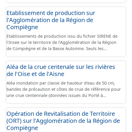
standard CNIG Sites Économiques et fourni au format
GeoPackage et GeoJson.
Etablissement de production sur
l'Agglomération de la Région de
Compiègne
Etablissements de production issu du fichier SIRENE de
l'Insee sur le territoire de l'Agglomération de la Région
de Compiègne et de la Basse Automne. Seuls les
établissements situés à l'intérieur d'un site économique
sont téléchargeables au format GeoPackage et GeoJson
Aléa de la crue centenale sur les rivières
et structurés conformément aux prescriptions du
de l'Oise et de l'Aisne
standard CNIG Sites Economiques. Ce lot ne contient pas
la référence aux terrains à vocation économique à ce
Aléa inondation par classe de hauteur d'eau de 50 cm,
jour. Il est filtré au-delà des prescriptions du CNIG se
bandes de précaution et côtes de crue de référence pour
limitant aux SCI.
une crue centennale (données issues du Porté à
Connaissance 2025) découpés sur le territoire des
communes du Grand Compiégnois.
Opération de Revitalisation de Territoire
(ORT) sur l'Agglomération de la Région de
Compiègne