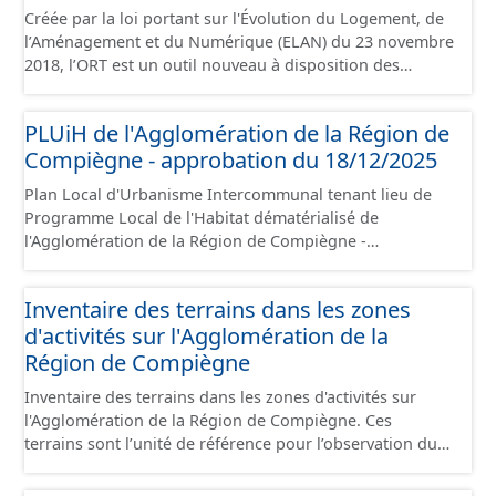
Créée par la loi portant sur l'Évolution du Logement, de
l’Aménagement et du Numérique (ELAN) du 23 novembre
2018, l’ORT est un outil nouveau à disposition des
collectivités locales pour porter et mettre en œuvre un
projet de territoire dans les domaines urbain,
PLUiH de l'Agglomération de la Région de
économique et social, pour lutter prioritairement contre
Compiègne - approbation du 18/12/2025
la dévitalisation des centres-villes. L’ORT vise une
requalification d’ensemble d’un centre-ville dont elle
Plan Local d'Urbanisme Intercommunal tenant lieu de
facilite la rénovation du parc de logements, de locaux
Programme Local de l'Habitat dématérialisé de
commerciaux et artisanaux, et plus globalement le tissu
l'Agglomération de la Région de Compiègne -
urbain, pour créer un cadre de vie attractif propice au
approbation du 18/12/2025. Ce lot informe du droit à
développement à long terme du territoire. Ce jeu de
bâtir sur les communes de l'Agglomération de la Région
données contient le périmètre sur l'Agglomération de la
Inventaire des terrains dans les zones
de Compiègne et de la Basse Automne. Ce PLUiH est
Région de Compiègne, situé sur les communes de
d'activités sur l'Agglomération de la
numérisé conformément aux prescriptions nationales
Compiègne, de Margny-lès-Compiègne et de Venette.
du CNIG et contient les pièces administratives, le rapport
Région de Compiègne
de présentation, le PADD, les règlements écrits et
Inventaire des terrains dans les zones d'activités sur
graphiques, les annexes, les OAP et les données
l'Agglomération de la Région de Compiègne. Ces
géographiques. Malgré l'attention portée à la création
terrains sont l’unité de référence pour l’observation du
de ces données, il est rappelé que seuls les documents
foncier économique. Il est constitué d'un ensemble de
papiers font foi et sont opposables d'un point de vue
portions de terrain incluses dans un site économique et