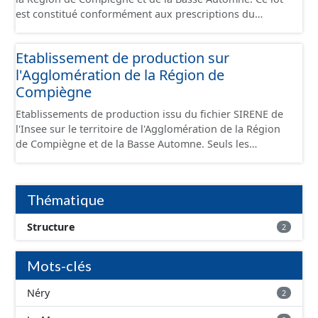
est constitué conformément aux prescriptions du
standard CNIG Sites Économiques et fourni au format
GeoPackage et GeoJson.
Etablissement de production sur
l'Agglomération de la Région de
Compiègne
Etablissements de production issu du fichier SIRENE de
l'Insee sur le territoire de l'Agglomération de la Région
de Compiègne et de la Basse Automne. Seuls les
établissements situés à l'intérieur d'un site économique
sont téléchargeables au format GeoPackage et GeoJson
et structurés conformément aux prescriptions du
Thématique
standard CNIG Sites Economiques. Ce lot ne contient pas
la référence aux terrains à vocation économique à ce
Structure
2
jour. Il est filtré au-delà des prescriptions du CNIG se
limitant aux SCI.
Mots-clés
Néry
2