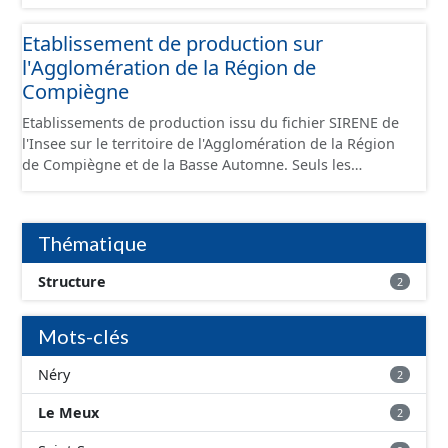
standard CNIG Sites Économiques et fourni au format
GeoPackage et GeoJson.
Etablissement de production sur
l'Agglomération de la Région de
Compiègne
Etablissements de production issu du fichier SIRENE de
l'Insee sur le territoire de l'Agglomération de la Région
de Compiègne et de la Basse Automne. Seuls les
établissements situés à l'intérieur d'un site économique
sont téléchargeables au format GeoPackage et GeoJson
et structurés conformément aux prescriptions du
Thématique
standard CNIG Sites Economiques. Ce lot ne contient pas
la référence aux terrains à vocation économique à ce
Structure
2
jour. Il est filtré au-delà des prescriptions du CNIG se
limitant aux SCI.
Mots-clés
Néry
2
Le Meux
2