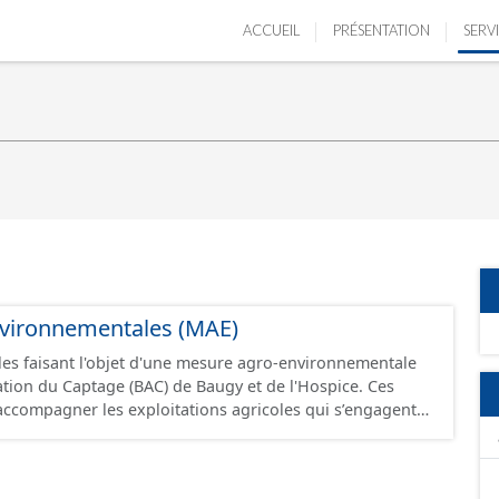
ACCUEIL
PRÉSENTATION
SERV
vironnementales (MAE)
lles faisant l'objet d'une mesure agro-environnementale
tion du Captage (BAC) de Baugy et de l'Hospice. Ces
ccompagner les exploitations agricoles qui s’engagent
 de pratiques combinant performance économique et
entale ou dans le maintien de telles pratiques
 Elles sont mobilisées pour répondre