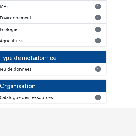
MAE
1
Environnement
1
Ecologie
1
Agriculture
1
Type de métadonnée
Jeu de données
1
Organisation
Catalogue des ressources
1