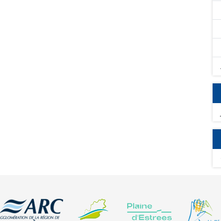
ntaux rencontrés sur les territoires tels que la
té de l'eau, de la biodiversité, des sols ou de la lutte
esures ont été recensés :
s Cultures, couvert spécifique, couvert en herbe et
atalogue d'attributs pour l'ensemble des mesures et leurs