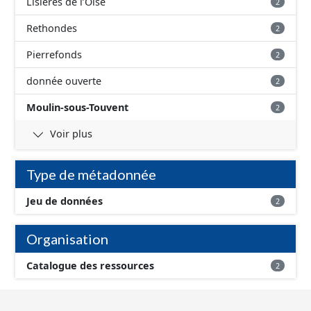
Lisières de l’Oise
2
Rethondes
2
Pierrefonds
2
donnée ouverte
2
Moulin-sous-Touvent
2
Voir plus
Type de métadonnée
Jeu de données
2
Organisation
Catalogue des ressources
2