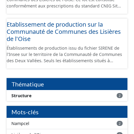
conformément aux prescriptions du standard CNIG Sites
Economiques et fourni au format GeoPackage et
GeoJson.
Etablissement de production sur la
Communauté de Communes des Lisières
de l'Oise
Établissements de production issu du fichier SIRENE de
l'Insee sur le territoire de la Communauté de Communes
des Deux Vallées. Seuls les établissements situés à
l'intérieur d'un site économique sont téléchargeables au
format GeoPackage et GeoJson et structurés
conformément aux prescriptions du standard CNIG Sites
Thématique
Économiques. Ce lot ne contient pas la référence aux
terrains à vocation économique à ce jour. Il est filtré au-
Structure
2
delà des prescriptions du CNIG se limitant aux SCI.
Mots-clés
Nampcel
2