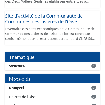
des Deux Vallées. Seuls les établissements situés à
l'intérieur d'un site économique sont téléchargeables au
format GeoPackage et GeoJson et structurés
Site d'activité de la Communauté de
conformément aux prescriptions du standard CNIG Sites
Communes des Lisières de l'Oise
Économiques. Ce lot ne contient pas la référence aux
terrains à vocation économique à ce jour. Il est filtré au-
Inventaire des sites économiques de la Communauté de
delà des prescriptions du CNIG se limitant aux SCI.
Communes des Lisières de l'Oise. Ce lot est constitué
conformément aux prescriptions du standard CNIG Sites
Economiques et fourni au format GeoPackage et
GeoJson.
Thématique
Structure
2
Mots-clés
Nampcel
2
Lisières de l’Oise
2