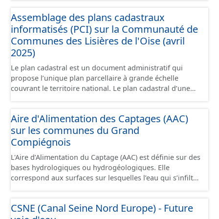
grandes zones d'activité. Certaines voies représentées
Assemblage des plans cadastraux
sont désaffectées mais sont toujours physiquement
informatisés (PCI) sur la Communauté de
présentes sur le terrain.
Communes des Lisières de l'Oise (avril
2025)
Le plan cadastral est un document administratif qui
propose l’unique plan parcellaire à grande échelle
couvrant le territoire national. Le plan cadastral d’une
commune est découpé en sections, elles-mêmes
pouvant être découpées en subdivisions de sections,
Aire d'Alimentation des Captages (AAC)
communément appelées « feuilles de plan ». La parcelle
sur les communes du Grand
est l’unité cadastrale de base. C’est un terrain d’un seul
tenant situé dans un même lieudit et appartenant à un
Compiégnois
même propriétaire. Le plan cadastral au format vecteur
L'Aire d’Alimentation du Captage (AAC) est définie sur des
est issu majoritairement de numérisation du plan
bases hydrologiques ou hydrogéologiques. Elle
cadastral papier ou raster réalisée dans le cadre de
correspond aux surfaces sur lesquelles l’eau qui s’infiltre
conventions avec les collectivités territoriales. Les plans
ou ruisselle participe à l’alimentation de la ressource en
cadastraux au format vecteur en France métropolitaine
eau dans laquelle se fait le prélèvement. Ainsi, l’AAC
sont actuellement géoréférencés dans le système légal
CSNE (Canal Seine Nord Europe) - Future
correspond : - pour un ouvrage de prélèvement destiné
(RGF93). Cette ressource propose l'assemblage des
à l'eau potable en eau superficielle : au sous-bassin