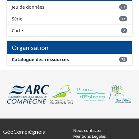
Jeu de données
63
Série
13
Carte
2
Organisation
Catalogue des ressources
78
Nous contacter
GéoCompiégnois
Mentions Légales