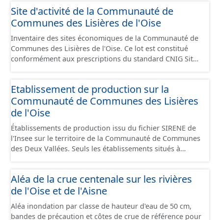
Site d'activité de la Communauté de
Communes des Lisières de l'Oise
Inventaire des sites économiques de la Communauté de
Communes des Lisières de l'Oise. Ce lot est constitué
conformément aux prescriptions du standard CNIG Sites
Economiques et fourni au format GeoPackage et
GeoJson.
Etablissement de production sur la
Communauté de Communes des Lisières
de l'Oise
Établissements de production issu du fichier SIRENE de
l'Insee sur le territoire de la Communauté de Communes
des Deux Vallées. Seuls les établissements situés à
l'intérieur d'un site économique sont téléchargeables au
format GeoPackage et GeoJson et structurés
Aléa de la crue centenale sur les rivières
conformément aux prescriptions du standard CNIG Sites
de l'Oise et de l'Aisne
Économiques. Ce lot ne contient pas la référence aux
terrains à vocation économique à ce jour. Il est filtré au-
Aléa inondation par classe de hauteur d'eau de 50 cm,
delà des prescriptions du CNIG se limitant aux SCI.
bandes de précaution et côtes de crue de référence pour