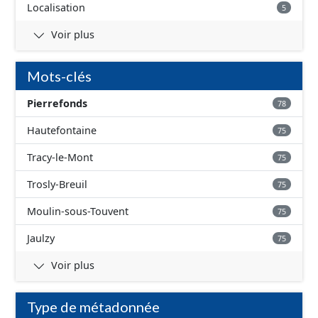
Localisation
5
Voir plus
Mots-clés
Pierrefonds
78
Hautefontaine
75
Tracy-le-Mont
75
Trosly-Breuil
75
Moulin-sous-Touvent
75
Jaulzy
75
Voir plus
Type de métadonnée