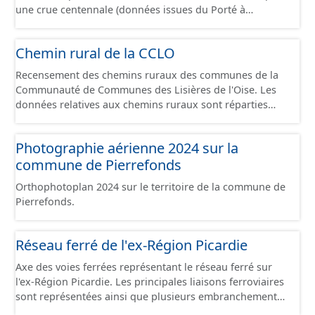
une crue centennale (données issues du Porté à
Connaissance 2025) découpés sur le territoire des
communes du Grand Compiégnois.
Chemin rural de la CCLO
Recensement des chemins ruraux des communes de la
Communauté de Communes des Lisières de l'Oise. Les
données relatives aux chemins ruraux sont réparties
dans plusieurs jeux de données : - Chemins : le point
d’origine du chemin. - Tronçons : les informations
Photographie aérienne 2024 sur la
générales du chemin (longueur, largeur, etc.). - Secteurs :
commune de Pierrefonds
les informations générales du chemin et données
relevées sur le terrain. - Éléments : les éléments naturels
Orthophotoplan 2024 sur le territoire de la commune de
relevés sur les chemins (bois, talus, bande enherbée,
Pierrefonds.
etc.). - Observations : les observations relevées sur les
chemins concernant la fauche, l'élagage, le balisage, etc.
- Plantations : proposition de plantation de haies (haie
Réseau ferré de l'ex-Région Picardie
basse, haie mixte, etc.).
Axe des voies ferrées représentant le réseau ferré sur
l'ex-Région Picardie. Les principales liaisons ferroviaires
sont représentées ainsi que plusieurs embranchements
particuliers permettant de desservir notamment de