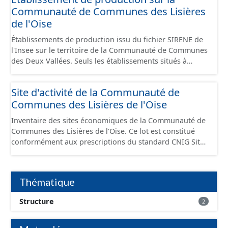
Communauté de Communes des Lisières
de l'Oise
Établissements de production issu du fichier SIRENE de
l'Insee sur le territoire de la Communauté de Communes
des Deux Vallées. Seuls les établissements situés à
l'intérieur d'un site économique sont téléchargeables au
format GeoPackage et GeoJson et structurés
Site d'activité de la Communauté de
conformément aux prescriptions du standard CNIG Sites
Communes des Lisières de l'Oise
Économiques. Ce lot ne contient pas la référence aux
terrains à vocation économique à ce jour. Il est filtré au-
Inventaire des sites économiques de la Communauté de
delà des prescriptions du CNIG se limitant aux SCI.
Communes des Lisières de l'Oise. Ce lot est constitué
conformément aux prescriptions du standard CNIG Sites
Economiques et fourni au format GeoPackage et
GeoJson.
Thématique
Structure
2