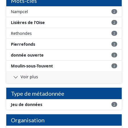
Mots-clés
Nampcel
2
Lisières de l’Oise
2
Rethondes
2
Pierrefonds
2
donnée ouverte
2
Moulin-sous-Touvent
2
Voir plus
Type de métadonnée
Jeu de données
2
Organisation