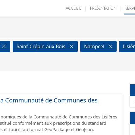
ACCUEIL
PRÉSENTATION
SERV
Saint-Crépin-aux-Bois
Nampcel
Lisiè
 de la Communauté de Communes des
économiques de la Communauté de Communes des Lisières
constitué conformément aux prescriptions du standard
s et fourni au format GeoPackage et GeoJson.