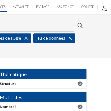
ICES
ACTUALITÉ
PARTAGE
ASSISTANCE
COMPTE
res de l’Oise
Jeu de données
Thématique
Structure
2
Mots-clés
Nampcel
2