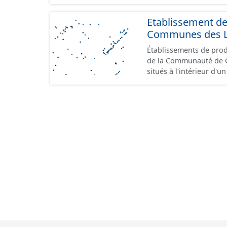
Etablissement d
Communes des Lis
Établissements de produ
de la Communauté de Communes de
situés à l'intérieur d'
GeoPackage et GeoJson
standard CNIG Sites Éc
terrains à vocation écon
du CNIG se limitant aux