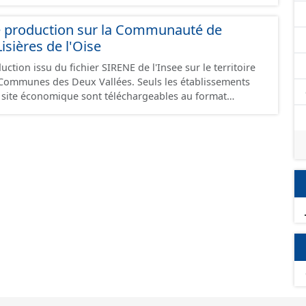
e production sur la Communauté de
ières de l'Oise
ction issu du fichier SIRENE de l'Insee sur le territoire
s Deux Vallées. Seuls les établissements
un site économique sont téléchargeables au format
 et structurés conformément aux prescriptions du
onomiques. Ce lot ne contient pas la référence aux
omique à ce jour. Il est filtré au-delà des prescriptions
 SCI.