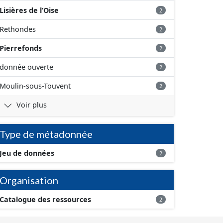
Lisières de l’Oise
2
Rethondes
2
Pierrefonds
2
donnée ouverte
2
Moulin-sous-Touvent
2
Voir plus
Type de métadonnée
Jeu de données
2
Organisation
Catalogue des ressources
2