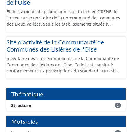
de l'Oise
Établissements de production issu du fichier SIRENE de
l'Insee sur le territoire de la Communauté de Communes
des Deux Vallées. Seuls les établissements situés à
l'intérieur d'un site économique sont téléchargeables au
format GeoPackage et GeoJson et structurés
Site d'activité de la Communauté de
conformément aux prescriptions du standard CNIG Sites
Communes des Lisières de l'Oise
Économiques. Ce lot ne contient pas la référence aux
terrains à vocation économique à ce jour. Il est filtré au-
Inventaire des sites économiques de la Communauté de
delà des prescriptions du CNIG se limitant aux SCI.
Communes des Lisières de l'Oise. Ce lot est constitué
conformément aux prescriptions du standard CNIG Sites
Economiques et fourni au format GeoPackage et
GeoJson.
Thématique
Structure
2
Mots-clés