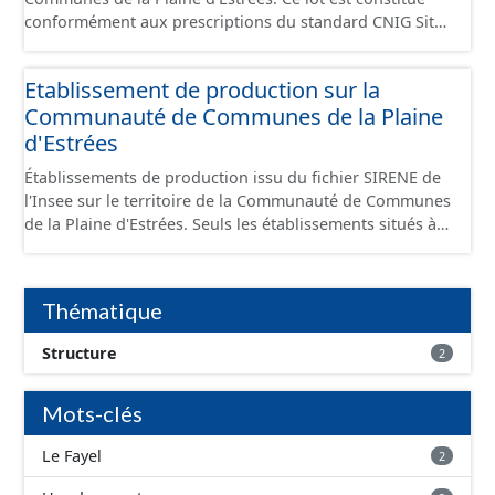
conformément aux prescriptions du standard CNIG Sites
Économiques et fourni au format GeoPackage et
GeoJson.
Etablissement de production sur la
Communauté de Communes de la Plaine
d'Estrées
Établissements de production issu du fichier SIRENE de
l'Insee sur le territoire de la Communauté de Communes
de la Plaine d'Estrées. Seuls les établissements situés à
l'intérieur d'un site économique sont téléchargeables au
format GeoPackage et GeoJson et structurés
conformément aux prescriptions du standard CNIG Sites
Thématique
Économiques. Ce lot ne contient pas la référence aux
terrains à vocation économique à ce jour. Il est filtré au-
Structure
2
delà des prescriptions du CNIG se limitant aux SCI.
Mots-clés
Le Fayel
2