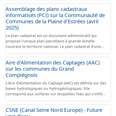
grandes zones d'activité. Certaines voies représentées
Assemblage des plans cadastraux
sont désaffectées mais sont toujours physiquement
informatisés (PCI) sur la Communauté de
présentes sur le terrain.
Communes de la Plaine d'Estrées (avril
2025)
Le plan cadastral est un document administratif qui
propose l’unique plan parcellaire à grande échelle
couvrant le territoire national. Le plan cadastral d’une
commune est découpé en sections, elles-mêmes
pouvant être découpées en subdivisions de sections,
Aire d'Alimentation des Captages (AAC)
communément appelées « feuilles de plan ». La parcelle
sur les communes du Grand
est l’unité cadastrale de base. C’est un terrain d’un seul
tenant situé dans un même lieudit et appartenant à un
Compiégnois
même propriétaire. Le plan cadastral au format vecteur
L'Aire d’Alimentation du Captage (AAC) est définie sur des
est issu majoritairement de numérisation du plan
bases hydrologiques ou hydrogéologiques. Elle
cadastral papier ou raster réalisée dans le cadre de
correspond aux surfaces sur lesquelles l’eau qui s’infiltre
conventions avec les collectivités territoriales. Les plans
ou ruisselle participe à l’alimentation de la ressource en
cadastraux au format vecteur en France métropolitaine
eau dans laquelle se fait le prélèvement. Ainsi, l’AAC
sont actuellement géoréférencés dans le système légal
CSNE (Canal Seine Nord Europe) - Future
correspond : - pour un ouvrage de prélèvement destiné
(RGF93). Cette ressource propose l'assemblage des
à l'eau potable en eau superficielle : au sous-bassin