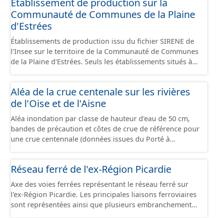
Etablissement de production sur la
Communauté de Communes de la Plaine
d'Estrées
Établissements de production issu du fichier SIRENE de
l'Insee sur le territoire de la Communauté de Communes
de la Plaine d'Estrées. Seuls les établissements situés à
l'intérieur d'un site économique sont téléchargeables au
format GeoPackage et GeoJson et structurés
Aléa de la crue centenale sur les rivières
conformément aux prescriptions du standard CNIG Sites
de l'Oise et de l'Aisne
Économiques. Ce lot ne contient pas la référence aux
terrains à vocation économique à ce jour. Il est filtré au-
Aléa inondation par classe de hauteur d'eau de 50 cm,
delà des prescriptions du CNIG se limitant aux SCI.
bandes de précaution et côtes de crue de référence pour
une crue centennale (données issues du Porté à
Connaissance 2025) découpés sur le territoire des
communes du Grand Compiégnois.
Réseau ferré de l'ex-Région Picardie
Axe des voies ferrées représentant le réseau ferré sur
l'ex-Région Picardie. Les principales liaisons ferroviaires
sont représentées ainsi que plusieurs embranchements
particuliers permettant de desservir notamment de