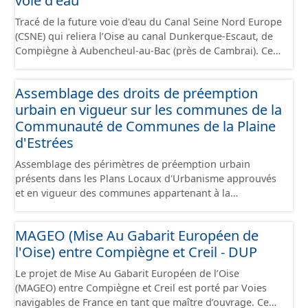
voie d'eau
données des feuilles de plan à la commune, elles même
versant situé en amont de la ou des prises d’eau
regroupées à l'échelle de la Communauté de Communes
Tracé de la future voie d'eau du Canal Seine Nord Europe
éventuellement complété par la surface concernée par
de la Plaine d'Estrées.
(CSNE) qui reliera l’Oise au canal Dunkerque-Escaut, de
l'apport d'eau souterraine externe à ce bassin versant
Compiègne à Aubencheul-au-Bac (près de Cambrai). Ce
(ex: nappe de socle ou nappe d'accompagnement des
canal à grand gabarit européen permettra d'accueillir
cours d'eau), - pour un ouvrage de prélèvement destiné
des bateaux d’une longueur allant jusque 185 mètres et
à l'eau potable en eau souterraine : au bassin
Assemblage des droits de préemption
jusque 11,40 mètres de large, pouvant contenir 4 400
d’alimentation du ou des points d'eau (lieu des points de
urbain en vigueur sur les communes de la
tonnes de marchandises, soit l'équivalent de 220
la surface du sol qui contribuent à l’alimentation du
camions. Cette ressource est disponible uniquement sur
Communauté de Communes de la Plaine
captage). Les notions d’« aire d’alimentation » et de «
la partie du sud CSNE.
d'Estrées
bassin d’alimentation » de captages (AAC, BAC) sont ici
considérées comme synonymes. Ce jeu de données
Assemblage des périmètres de préemption urbain
correspond aux périmètres administratifs des AAC et
présents dans les Plans Locaux d'Urbanisme approuvés
aux périmètres des sous-secteurs des aires de Baugy et
et en vigueur des communes appartenant à la
des Hospices.
Communauté de Communes de la Plaines d'Estrées.
Cette donnée a été numérisé conformément aux
MAGEO (Mise Au Gabarit Européen de
prescriptions nationales du CNIG. Malgré l'attention
l'Oise) entre Compiègne et Creil - DUP
portée à la création de ces données, il est rappelé que
seuls les documents papiers font foi et sont opposables
Le projet de Mise Au Gabarit Européen de l’Oise
d'un point de vue juridique.
(MAGEO) entre Compiègne et Creil est porté par Voies
navigables de France en tant que maître d’ouvrage. Ce