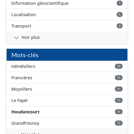
Information géoscientifique
7
Localisation
5
Transport
4
Voir plus
Mots-clés
Hémévillers
71
Francières
71
Moyvillers
71
Le Fayel
71
Houdancourt
71
Grandfresnoy
71