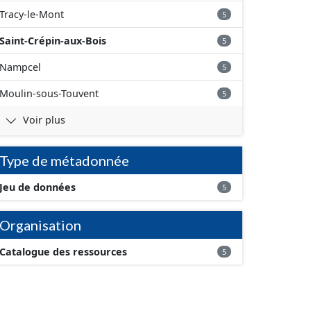
Tracy-le-Mont
5
Saint-Crépin-aux-Bois
5
Nampcel
5
Moulin-sous-Touvent
5
Voir plus
Type de métadonnée
Jeu de données
5
Organisation
Catalogue des ressources
5