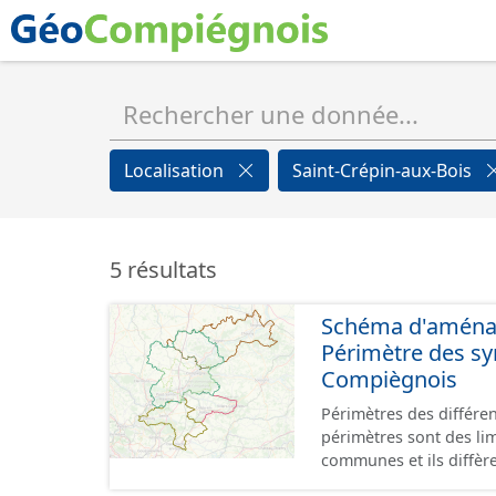
Localisation
Saint-Crépin-aux-Bois
5 résultats
Schéma d'aménage
Périmètre des s
Compiègnois
Périmètres des différe
périmètres sont des li
communes et ils diffèr
SAGEs. Les compétences des syndi