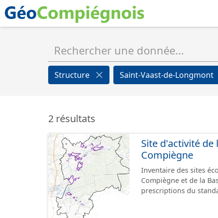
Structure
Saint-Vaast-de-Longmont
2 résultats
Site d'activité d
Compiègne
Inventaire des sites é
Compiègne et de la Ba
prescriptions du stand
GeoPackage et GeoJson