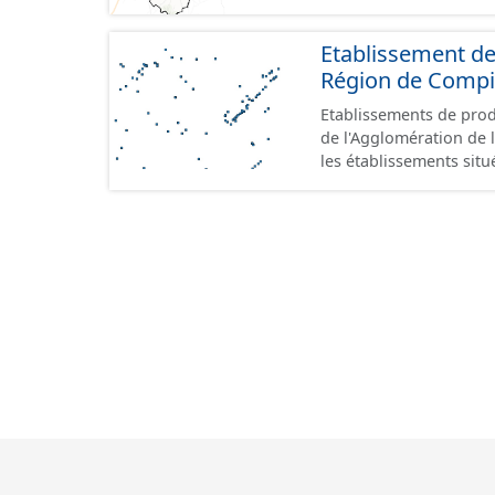
Etablissement de
Région de Comp
Etablissements de produ
de l'Agglomération de l
les établissements situ
au format GeoPackage 
prescriptions du stand
référence aux terrains 
prescriptions du CNIG s