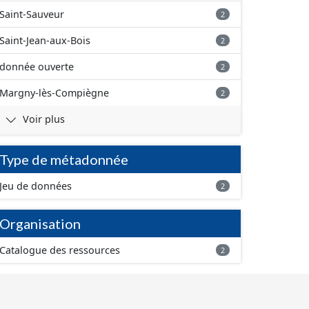
Saint-Sauveur
2
Saint-Jean-aux-Bois
2
donnée ouverte
2
Margny-lès-Compiègne
2
Voir plus
Type de métadonnée
Jeu de données
2
Organisation
Catalogue des ressources
2