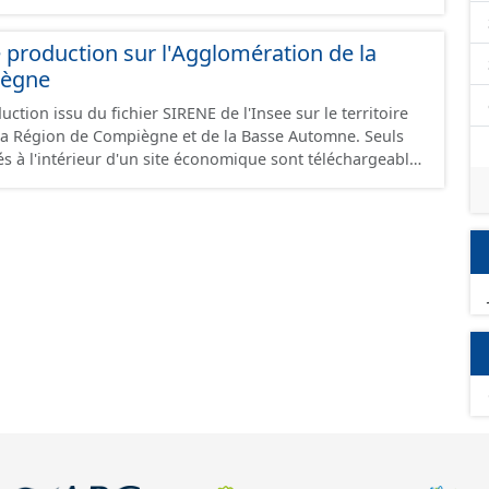
 production sur l'Agglomération de la
iègne
ction issu du fichier SIRENE de l'Insee sur le territoire
a Région de Compiègne et de la Basse Automne. Seuls
és à l'intérieur d'un site économique sont téléchargeables
et GeoJson et structurés conformément aux
ard CNIG Sites Economiques. Ce lot ne contient pas la
à vocation économique à ce jour. Il est filtré au-delà des
e limitant aux SCI.