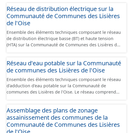
ouvrages fonctionnels du réseau (poste source...) ainsi
Réseau de distribution électrique sur la
que les pylones de support.
Communauté de Communes des Lisières
de l'Oise
Ensemble des éléments techniques composant le réseau
de distribution électrique basse (BT) et haute tension
(HTA) sur la Communauté de Communes des Lisières de
l'Oise. Le réseau comprend les câbles enterrés / aériens,
les ouvrages fonctionnels du réseau (poste de
Réseau d'eau potable sur la Communauté
distribution, poste source...) ainsi que les pylones de
de communes des Lisières de l'Oise
support.
Ensemble des éléments techniques composant le réseau
d'adduction d'eau potable sur la Communauté de
communes des Lisières de l'Oise. Le réseau comprend
les canalisations, branchements et ouvrages
fonctionnels du réseau (vanne, réservoir, regard,
Assemblage des plans de zonage
opercule, plaque pleine, té, réduction, ventouse ...).
assainissement des communes de la
Communauté de Communes des Lisières
de l'Oise