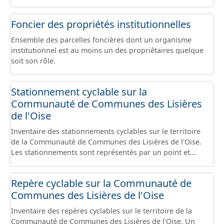
données a été réalisé en particulier sur les communes
du Grand Compiégnois. Les servitudes d'utilité publique
Foncier des propriétés institutionnelles
sont des limitations administratives au droit de
propriété, elles sont instituées, par un ou plusieurs
Ensemble des parcelles foncières dont un organisme
actes, au bénéfice de personnes publiques, de
institutionnel est au moins un des propriétaires quelque
concessionnaires de services ou de travaux publics, ou
soit son rôle.
de personnes privées exerçant une activité d'intérêt
général. La collecte et la conservation des servitudes
d'utilité publique sont une mission régalienne de l'État
Stationnement cyclable sur la
qui doit les porter à la connaissance des collectivités
Communauté de Communes des Lisières
territoriales afin que celles-ci les annexent à leur
de l'Oise
document d'urbanisme. Les servitudes d'utilité publique
concernées sont celles définies par les articles L. 126-1
Inventaire des stationnements cyclables sur le territoire
et R. 126-1 du code de l'urbanisme et leurs annexes.
de la Communauté de Communes des Lisières de l'Oise.
Les stationnements sont représentés par un point et
correspondent à un lieu géographique regroupant
plusieurs stationnements de mêmes caractéristiques. Ce
Repère cyclable sur la Communauté de
lot de données correspond au schéma de données pour
Communes des Lisières de l'Oise
le stationnement cyclables disponible sur
schema.data.gouv.fr. Ce jeu de données comprend
Inventaire des repères cyclables sur le territoire de la
uniquement les données avec un statut "en service", "en
Communauté de Communes des Lisières de l'Oise. Un