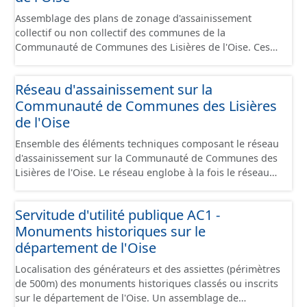
Assemblage des plans de zonage d'assainissement
collectif ou non collectif des communes de la
Communauté de Communes des Lisières de l'Oise. Ces
plans présentent les secteurs destinés à de
l'assainissement collectif ou de l'assainissement
Réseau d'assainissement sur la
individuel (SPANC).
Communauté de Communes des Lisières
de l'Oise
Ensemble des éléments techniques composant le réseau
d'assainissement sur la Communauté de Communes des
Lisières de l'Oise. Le réseau englobe à la fois le réseau
séparatif (eau usée, eau pluviale) et le réseau unitaire. Il
comprend les canalisations, branchements et ouvrages
Servitude d'utilité publique AC1 -
fonctionnels (regard, station, poste de refoulement,
Monuments historiques sur le
vanne, décharge, dessableur, clapet ...).
département de l'Oise
Localisation des générateurs et des assiettes (périmètres
de 500m) des monuments historiques classés ou inscrits
sur le département de l'Oise. Un assemblage de