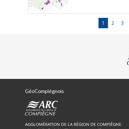
numérisé conformément a
l'attention portée à la 
documents papiers font
1
2
3
GéoCompiégnois
AGGLOMÉRATION DE LA RÉGION DE COMPIÈGNE