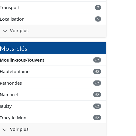
Transport
7
Localisation
5
Voir plus
Mots-clés
Moulin-sous-Touvent
62
Hautefontaine
62
Rethondes
62
Nampcel
62
Jaulzy
62
Tracy-le-Mont
62
Voir plus