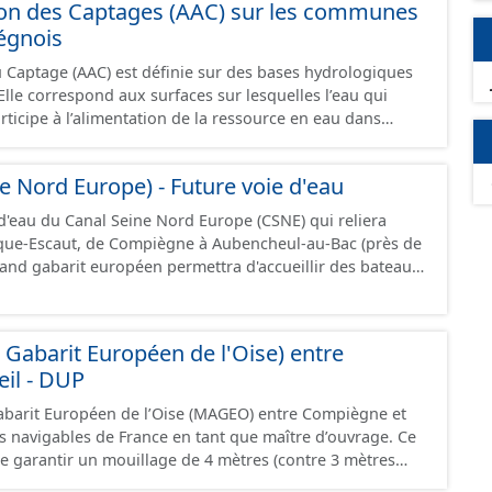
ion des Captages (AAC) sur les communes
égnois
u Captage (AAC) est définie sur des bases hydrologiques
lle correspond aux surfaces sur lesquelles l’eau qui
participe à l’alimentation de la ressource en eau dans
 - pour un ouvrage de
'eau potable en eau superficielle : au sous-bassin versant
e Nord Europe) - Future voie d'eau
u des prises d’eau éventuellement complété par la surface
d'eau souterraine externe à ce bassin versant (ex: nappe
 d'eau du Canal Seine Nord Europe (CSNE) qui reliera
ccompagnement des cours d'eau), - pour un ouvrage de
rque-Escaut, de Compiègne à Aubencheul-au-Bac (près de
'eau potable en eau souterraine : au bassin
rand gabarit européen permettra d'accueillir des bateaux
s points d'eau (lieu des points de la surface du sol qui
jusque 185 mètres et jusque 11,40 mètres de large,
ation du captage). Les notions d’« aire d’alimentation » et
 tonnes de marchandises, soit l'équivalent de 220
tion » de captages (AAC, BAC) sont ici considérées comme
ressource est disponible uniquement sur la partie du sud CSNE.
abarit Européen de l'Oise) entre
des sous-secteurs des aires de Baugy et des Hospices.
il - DUP
abarit Européen de l’Oise (MAGEO) entre Compiègne et
es navigables de France en tant que maître d’ouvrage. Ce
de garantir un mouillage de 4 mètres (contre 3 mètres
iègne et Creil, afin d’accueillir des convois gabarit