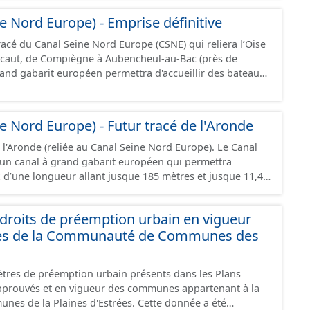
nt jusqu’à 4 400 tonnes de marchandises. Ce projet se
e Nord Europe) - Emprise définitive
du canal Seine-Nord Europe, maillon central de la liaison
l s’étend sur 42 kilomètres de linéaire, depuis le pont
racé du Canal Seine Nord Europe (CSNE) qui reliera l’Oise
u’à l’écluse de Creil, et traverse 22 communes dans le
caut, de Compiègne à Aubencheul-au-Bac (près de
.
jusque 185 mètres et jusque 11,40 mètres de large,
 tonnes de marchandises, soit l'équivalent de 220
ressource est disponible uniquement sur la partie du sud CSNE.
e Nord Europe) - Futur tracé de l'Aronde
l'Aronde (reliée au Canal Seine Nord Europe). Le Canal
un canal à grand gabarit européen qui permettra
x d’une longueur allant jusque 185 mètres et jusque 11,40
nt contenir 4 400 tonnes de marchandises, soit
ions. Il reliera l’Oise au canal Dunkerque-Escaut, de
roits de préemption urbain en vigueur
l-au-Bac (près de Cambrai).
es de la Communauté de Communes des
tres de préemption urbain présents dans les Plans
prouvés et en vigueur des communes appartenant à la
Plaines d'Estrées. Cette donnée a été