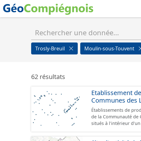
Trosly-Breuil
Moulin-sous-Touvent
62 résultats
Etablissement d
Communes des Lis
Établissements de produ
de la Communauté de Communes de
situés à l'intérieur d'
GeoPackage et GeoJson
standard CNIG Sites Éc