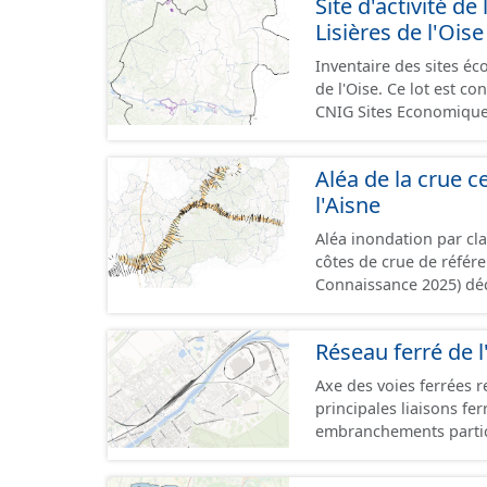
Site d'activité
terrains à vocation écon
Lisières de l'Oise
du CNIG se limitant aux
Inventaire des sites 
de l'Oise. Ce lot est 
CNIG Sites Economique
Aléa de la crue ce
l'Aisne
Aléa inondation par cl
côtes de crue de référ
Connaissance 2025) dé
Compiégnois.
Réseau ferré de l
Axe des voies ferrées r
principales liaisons fe
embranchements partic
zones d'activité. Certa
toujours physiquement 