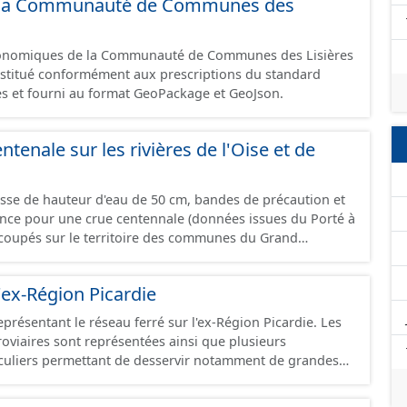
 de la Communauté de Communes des
omique à ce jour. Il est filtré au-delà des prescriptions
 SCI.
économiques de la Communauté de Communes des Lisières
constitué conformément aux prescriptions du standard
s et fourni au format GeoPackage et GeoJson.
ntenale sur les rivières de l'Oise et de
asse de hauteur d'eau de 50 cm, bandes de précaution et
ence pour une crue centennale (données issues du Porté à
coupés sur le territoire des communes du Grand
'ex-Région Picardie
eprésentant le réseau ferré sur l'ex-Région Picardie. Les
rroviaires sont représentées ainsi que plusieurs
uliers permettant de desservir notamment de grandes
ines voies représentées sont désaffectées mais sont
présentes sur le terrain.