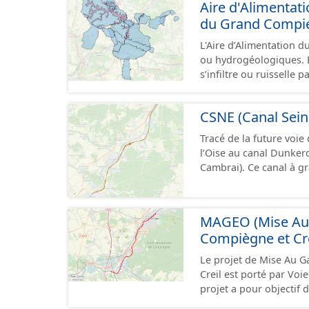
Aire d'Alimentat
du Grand Compi
L'Aire d’Alimentation d
ou hydrogéologiques. E
s’infiltre ou ruisselle 
laquelle se fait le prélèvement. Ainsi, l’AAC correspond :
prélèvement destiné à l
CSNE (Canal Sein
situé en amont de la o
concernée par l'apport 
Tracé de la future voie
de socle ou nappe d'a
l’Oise au canal Dunke
prélèvement destiné à l
Cambrai). Ce canal à g
d’alimentation du ou de
d’une longueur allant 
contribuent à l’aliment
pouvant contenir 4 400
de « bassin d’alimenta
camions. Cette 
MAGEO (Mise Au G
synonymes. Ce jeu de données correspond aux périmètres administratifs des
AAC et aux périmètres 
Compiègne et Cre
Le projet de Mise Au G
Creil est porté par Voi
projet a pour objectif 
aujourd’hui) entre Comp