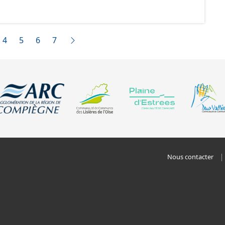
ux prescriptions nationales du CNIG. Malgré
création de ces données, il est rappelé que seuls les
 foi et sont opposables d'un point de vue juridique.
4
5
6
7
Nous contacter