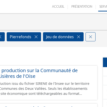
ACCUEIL
PRÉSENTATION
SERV
Pierrefonds
Jeu de données
e production sur la Communauté de
ières de l'Oise
ction issu du fichier SIRENE de l'Insee sur le territoire
s Deux Vallées. Seuls les établissements
un site économique sont téléchargeables au format
 et structurés conformément aux prescriptions du
onomiques. Ce lot ne contient pas la référence aux