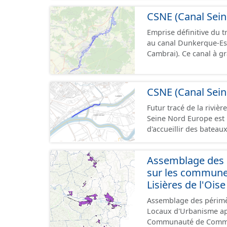
européen Vb transporta
CSNE (Canal Sein
situe au débouché sud 
fluviale Seine-Escaut. I
Emprise définitive du t
SNCF de Compiègne jusq
au canal Dunkerque-Es
département de l’Oise. Cette ressource contient le périmètre de la déclaration
Cambrai). Ce canal à grand gabarit européen permettra d'accueillir des bateaux
d'utilité publique (DUP)
d’une longueur allant 
pouvant contenir 4 400
camions. Cette 
CSNE (Canal Sein
Futur tracé de la rivière 
Seine Nord Europe est 
d'accueillir des bateau
mètres de large, pouva
l'équivalent de 220 cam
Assemblage des d
Compiègne à Aubencheu
sur les commun
Lisières de l'Oise
Assemblage des périmè
Locaux d'Urbanisme ap
Communauté de Communes de la 