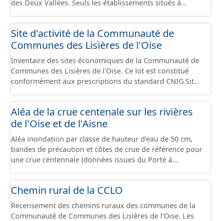
des Deux Vallées. Seuls les établissements situés à
l'intérieur d'un site économique sont téléchargeables au
format GeoPackage et GeoJson et structurés
Site d'activité de la Communauté de
conformément aux prescriptions du standard CNIG Sites
Communes des Lisières de l'Oise
Économiques. Ce lot ne contient pas la référence aux
terrains à vocation économique à ce jour. Il est filtré au-
Inventaire des sites économiques de la Communauté de
delà des prescriptions du CNIG se limitant aux SCI.
Communes des Lisières de l'Oise. Ce lot est constitué
conformément aux prescriptions du standard CNIG Sites
Economiques et fourni au format GeoPackage et
GeoJson.
Aléa de la crue centenale sur les rivières
de l'Oise et de l'Aisne
Aléa inondation par classe de hauteur d'eau de 50 cm,
bandes de précaution et côtes de crue de référence pour
une crue centennale (données issues du Porté à
Connaissance 2025) découpés sur le territoire des
communes du Grand Compiégnois.
Chemin rural de la CCLO
Recensement des chemins ruraux des communes de la
Communauté de Communes des Lisières de l'Oise. Les