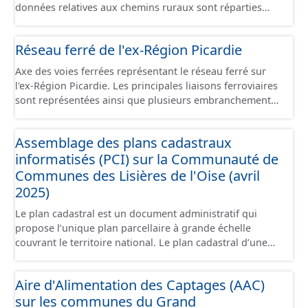
données relatives aux chemins ruraux sont réparties
dans plusieurs jeux de données : - Chemins : le point
d’origine du chemin. - Tronçons : les informations
Réseau ferré de l'ex-Région Picardie
générales du chemin (longueur, largeur, etc.). - Secteurs :
les informations générales du chemin et données
Axe des voies ferrées représentant le réseau ferré sur
relevées sur le terrain. - Éléments : les éléments naturels
l'ex-Région Picardie. Les principales liaisons ferroviaires
relevés sur les chemins (bois, talus, bande enherbée,
sont représentées ainsi que plusieurs embranchements
etc.). - Observations : les observations relevées sur les
particuliers permettant de desservir notamment de
chemins concernant la fauche, l'élagage, le balisage, etc.
grandes zones d'activité. Certaines voies représentées
- Plantations : proposition de plantation de haies (haie
Assemblage des plans cadastraux
sont désaffectées mais sont toujours physiquement
basse, haie mixte, etc.).
informatisés (PCI) sur la Communauté de
présentes sur le terrain.
Communes des Lisières de l'Oise (avril
2025)
Le plan cadastral est un document administratif qui
propose l’unique plan parcellaire à grande échelle
couvrant le territoire national. Le plan cadastral d’une
commune est découpé en sections, elles-mêmes
pouvant être découpées en subdivisions de sections,
Aire d'Alimentation des Captages (AAC)
communément appelées « feuilles de plan ». La parcelle
sur les communes du Grand
est l’unité cadastrale de base. C’est un terrain d’un seul