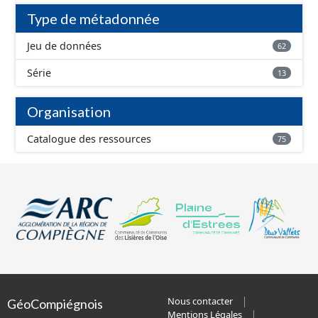
Type de métadonnée
Jeu de données
62
Série
13
Organisation
Catalogue des ressources
75
Nous contacter
GéoCompiégnois
Mentions Légales