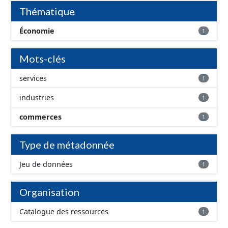
département.
Thématique
Économie
1
Mots-clés
services
1
industries
1
commerces
1
Type de métadonnée
Jeu de données
1
Organisation
Catalogue des ressources
1