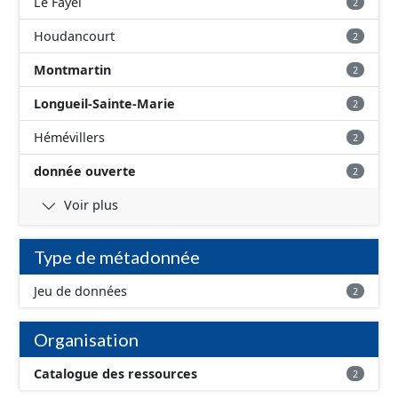
Le Fayel
2
Houdancourt
2
Montmartin
2
Longueil-Sainte-Marie
2
Hémévillers
2
donnée ouverte
2
Voir plus
Type de métadonnée
Jeu de données
2
Organisation
Catalogue des ressources
2