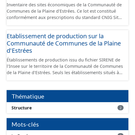
Inventaire des sites économiques de la Communauté de
Communes de la Plaine d'Estrées. Ce lot est constitué
conformément aux prescriptions du standard CNIG Sites
Économiques et fourni au format GeoPackage et
GeoJson.
Etablissement de production sur la
Communauté de Communes de la Plaine
d'Estrées
Établissements de production issu du fichier SIRENE de
l'Insee sur le territoire de la Communauté de Communes
de la Plaine d'Estrées. Seuls les établissements situés à
l'intérieur d'un site économique sont téléchargeables au
format GeoPackage et GeoJson et structurés
conformément aux prescriptions du standard CNIG Sites
Thématique
Économiques. Ce lot ne contient pas la référence aux
terrains à vocation économique à ce jour. Il est filtré au-
Structure
2
delà des prescriptions du CNIG se limitant aux SCI.
Mots-clés