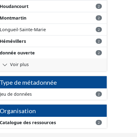
Houdancourt
2
Montmartin
2
Longueil-Sainte-Marie
2
Hémévillers
2
donnée ouverte
2
Voir plus
Type de métadonnée
Jeu de données
2
Organisation
Catalogue des ressources
2