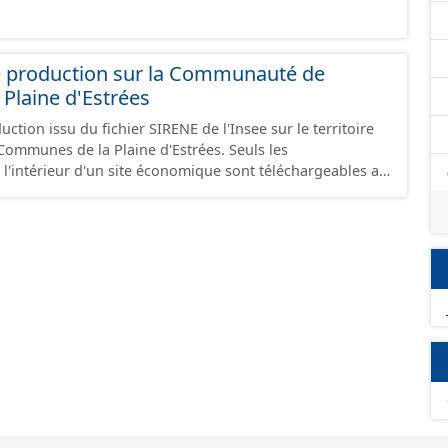
e production sur la Communauté de
Plaine d'Estrées
ction issu du fichier SIRENE de l'Insee sur le territoire
nes de la Plaine d'Estrées. Seuls les
 l'intérieur d'un site économique sont téléchargeables au
GeoJson et structurés conformément aux prescriptions
 Économiques. Ce lot ne contient pas la référence aux
omique à ce jour. Il est filtré au-delà des prescriptions
 SCI.