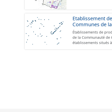
Etablissement d
Communes de la 
Établissements de produ
de la Communauté de Commu
établissements situés à
format GeoPackage et 
du standard CNIG Sites
terrains à vocation écon
du CNIG se limitant aux