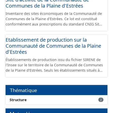
Communes de la Plaine d'Estrées
Inventaire des sites économiques de la Communauté de
Communes de la Plaine d'Estrées. Ce lot est constitué
conformément aux prescriptions du standard CNIG Sites
Économiques et fourni au format GeoPackage et
GeoJson.
Etablissement de production sur la
Communauté de Communes de la Plaine
d'Estrées
Établissements de production issu du fichier SIRENE de
l'Insee sur le territoire de la Communauté de Communes
de la Plaine d'Estrées. Seuls les établissements situés à
l'intérieur d'un site économique sont téléchargeables au
format GeoPackage et GeoJson et structurés
conformément aux prescriptions du standard CNIG Sites
Thématique
Économiques. Ce lot ne contient pas la référence aux
terrains à vocation économique à ce jour. Il est filtré au-
Structure
2
delà des prescriptions du CNIG se limitant aux SCI.