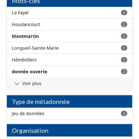
Mots-clés
Le Fayel
2
Houdancourt
2
Montmartin
2
Longueil-Sainte-Marie
2
Hémévillers
2
donnée ouverte
2
Voir plus
Type de métadonnée
Jeu de données
2
Organisation