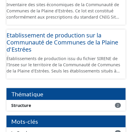
Inventaire des sites économiques de la Communauté de
Communes de la Plaine d'Estrées. Ce lot est constitué
conformément aux prescriptions du standard CNIG Sites
Économiques et fourni au format GeoPackage et
GeoJson.
Etablissement de production sur la
Communauté de Communes de la Plaine
d'Estrées
Établissements de production issu du fichier SIRENE de
l'Insee sur le territoire de la Communauté de Communes
de la Plaine d'Estrées. Seuls les établissements situés à
l'intérieur d'un site économique sont téléchargeables au
format GeoPackage et GeoJson et structurés
conformément aux prescriptions du standard CNIG Sites
Thématique
Économiques. Ce lot ne contient pas la référence aux
terrains à vocation économique à ce jour. Il est filtré au-
Structure
2
delà des prescriptions du CNIG se limitant aux SCI.
Mots-clés