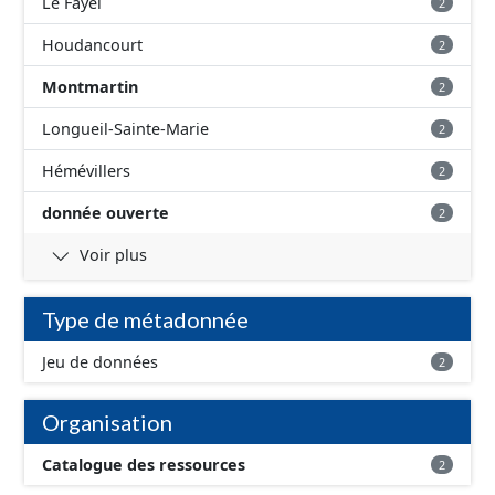
Le Fayel
2
Houdancourt
2
Montmartin
2
Longueil-Sainte-Marie
2
Hémévillers
2
donnée ouverte
2
Voir plus
Type de métadonnée
Jeu de données
2
Organisation
Catalogue des ressources
2