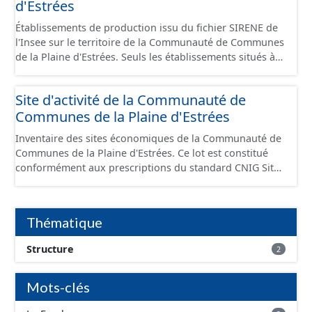
d'Estrées
Établissements de production issu du fichier SIRENE de
l'Insee sur le territoire de la Communauté de Communes
de la Plaine d'Estrées. Seuls les établissements situés à
l'intérieur d'un site économique sont téléchargeables au
format GeoPackage et GeoJson et structurés
Site d'activité de la Communauté de
conformément aux prescriptions du standard CNIG Sites
Communes de la Plaine d'Estrées
Économiques. Ce lot ne contient pas la référence aux
terrains à vocation économique à ce jour. Il est filtré au-
Inventaire des sites économiques de la Communauté de
delà des prescriptions du CNIG se limitant aux SCI.
Communes de la Plaine d'Estrées. Ce lot est constitué
conformément aux prescriptions du standard CNIG Sites
Économiques et fourni au format GeoPackage et
GeoJson.
Thématique
Structure
2
Mots-clés