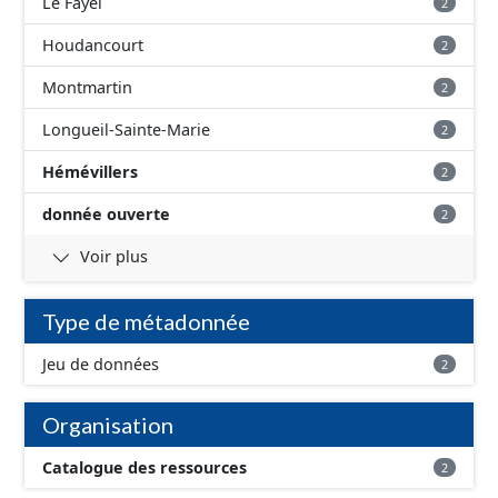
Le Fayel
2
Houdancourt
2
Montmartin
2
Longueil-Sainte-Marie
2
Hémévillers
2
donnée ouverte
2
Voir plus
Type de métadonnée
Jeu de données
2
Organisation
Catalogue des ressources
2