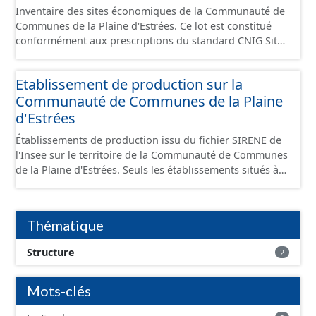
Inventaire des sites économiques de la Communauté de
Communes de la Plaine d'Estrées. Ce lot est constitué
conformément aux prescriptions du standard CNIG Sites
Économiques et fourni au format GeoPackage et
GeoJson.
Etablissement de production sur la
Communauté de Communes de la Plaine
d'Estrées
Établissements de production issu du fichier SIRENE de
l'Insee sur le territoire de la Communauté de Communes
de la Plaine d'Estrées. Seuls les établissements situés à
l'intérieur d'un site économique sont téléchargeables au
format GeoPackage et GeoJson et structurés
conformément aux prescriptions du standard CNIG Sites
Thématique
Économiques. Ce lot ne contient pas la référence aux
terrains à vocation économique à ce jour. Il est filtré au-
Structure
2
delà des prescriptions du CNIG se limitant aux SCI.
Mots-clés