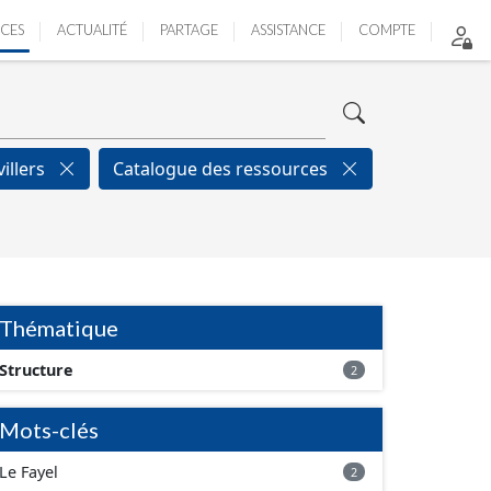
ICES
ACTUALITÉ
PARTAGE
ASSISTANCE
COMPTE
illers
Catalogue des ressources
Thématique
Structure
2
Mots-clés
Le Fayel
2