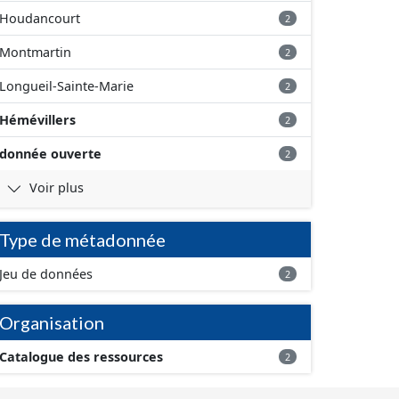
Houdancourt
2
Montmartin
2
Longueil-Sainte-Marie
2
Hémévillers
2
donnée ouverte
2
Voir plus
Type de métadonnée
Jeu de données
2
Organisation
Catalogue des ressources
2