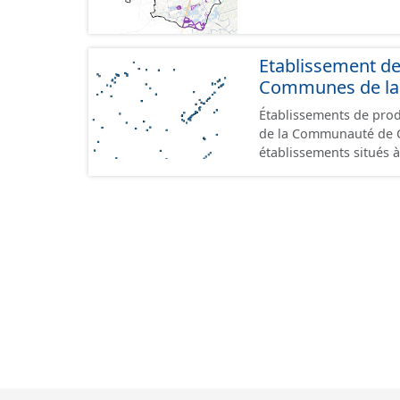
Etablissement d
Communes de la 
Établissements de produ
de la Communauté de Commu
établissements situés à
format GeoPackage et 
du standard CNIG Sites
terrains à vocation écon
du CNIG se limitant aux