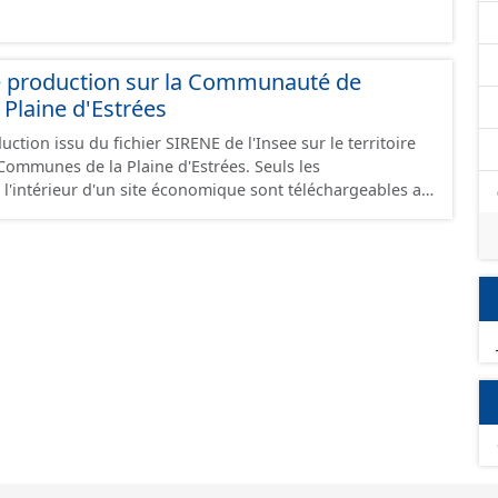
e production sur la Communauté de
Plaine d'Estrées
ction issu du fichier SIRENE de l'Insee sur le territoire
nes de la Plaine d'Estrées. Seuls les
 l'intérieur d'un site économique sont téléchargeables au
GeoJson et structurés conformément aux prescriptions
 Économiques. Ce lot ne contient pas la référence aux
omique à ce jour. Il est filtré au-delà des prescriptions
 SCI.