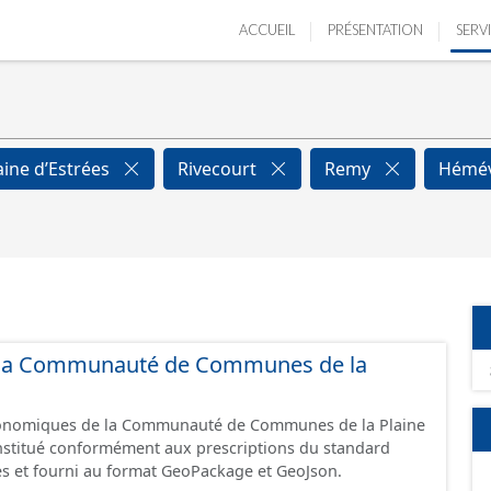
ACCUEIL
PRÉSENTATION
SERV
aine d’Estrées
Rivecourt
Remy
Hémév
de la Communauté de Communes de la
économiques de la Communauté de Communes de la Plaine
constitué conformément aux prescriptions du standard
s et fourni au format GeoPackage et GeoJson.