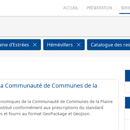
ACCUEIL
PRÉSENTATION
SERV
aine d’Estrées
Hémévillers
Catalogue des re
de la Communauté de Communes de la
économiques de la Communauté de Communes de la Plaine
constitué conformément aux prescriptions du standard
s et fourni au format GeoPackage et GeoJson.