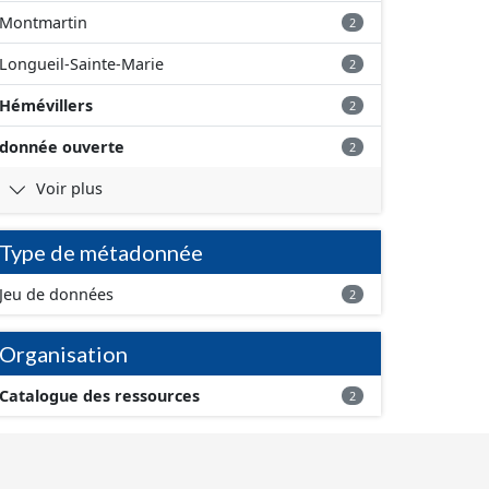
Montmartin
2
Longueil-Sainte-Marie
2
Hémévillers
2
donnée ouverte
2
Voir plus
Type de métadonnée
Jeu de données
2
Organisation
Catalogue des ressources
2