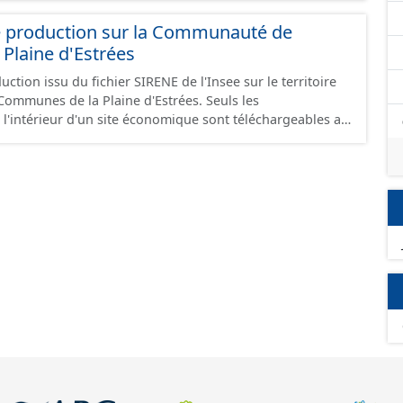
e production sur la Communauté de
Plaine d'Estrées
ction issu du fichier SIRENE de l'Insee sur le territoire
nes de la Plaine d'Estrées. Seuls les
 l'intérieur d'un site économique sont téléchargeables au
GeoJson et structurés conformément aux prescriptions
 Économiques. Ce lot ne contient pas la référence aux
omique à ce jour. Il est filtré au-delà des prescriptions
 SCI.