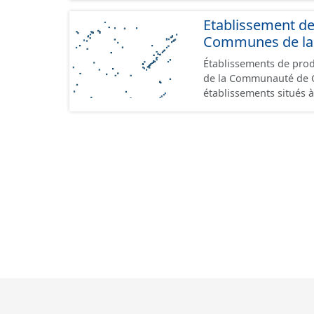
Etablissement d
Communes de la 
Établissements de produ
de la Communauté de Commu
établissements situés à
format GeoPackage et 
du standard CNIG Sites
terrains à vocation écon
du CNIG se limitant aux