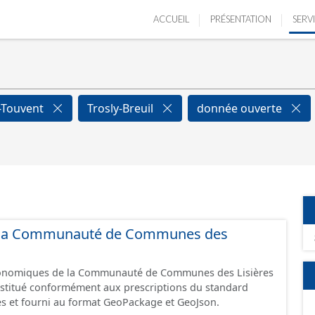
ACCUEIL
PRÉSENTATION
SERV
-Touvent
Trosly-Breuil
donnée ouverte
 de la Communauté de Communes des
économiques de la Communauté de Communes des Lisières
constitué conformément aux prescriptions du standard
s et fourni au format GeoPackage et GeoJson.