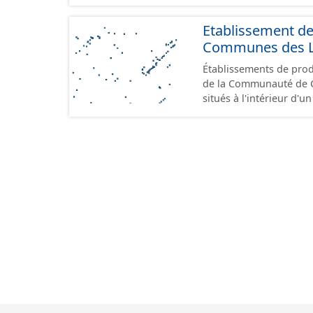
Etablissement d
Communes des Lis
Établissements de produ
de la Communauté de Communes de
situés à l'intérieur d'
GeoPackage et GeoJson
standard CNIG Sites Éc
terrains à vocation écon
du CNIG se limitant aux