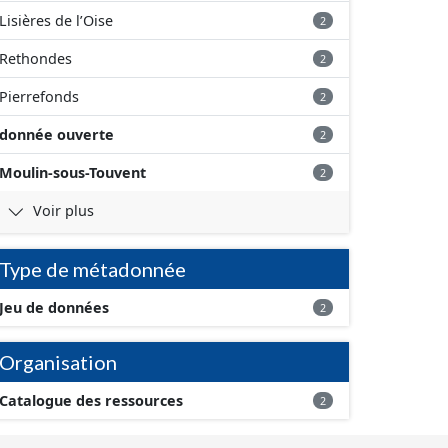
Lisières de l’Oise
2
Rethondes
2
Pierrefonds
2
donnée ouverte
2
Moulin-sous-Touvent
2
Voir plus
Type de métadonnée
Jeu de données
2
Organisation
Catalogue des ressources
2