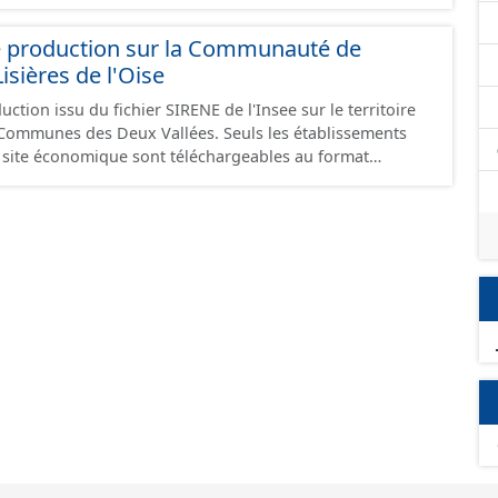
e production sur la Communauté de
ières de l'Oise
ction issu du fichier SIRENE de l'Insee sur le territoire
s Deux Vallées. Seuls les établissements
un site économique sont téléchargeables au format
 et structurés conformément aux prescriptions du
onomiques. Ce lot ne contient pas la référence aux
omique à ce jour. Il est filtré au-delà des prescriptions
 SCI.