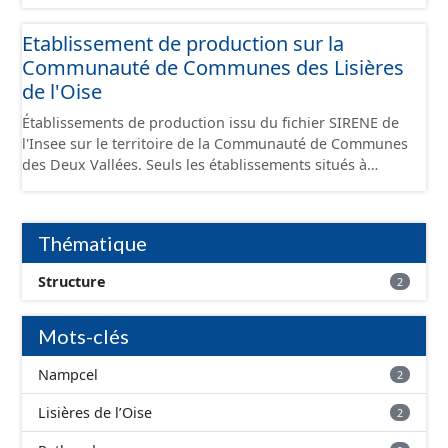
Economiques et fourni au format GeoPackage et
GeoJson.
Etablissement de production sur la
Communauté de Communes des Lisières
de l'Oise
Établissements de production issu du fichier SIRENE de
l'Insee sur le territoire de la Communauté de Communes
des Deux Vallées. Seuls les établissements situés à
l'intérieur d'un site économique sont téléchargeables au
format GeoPackage et GeoJson et structurés
conformément aux prescriptions du standard CNIG Sites
Thématique
Économiques. Ce lot ne contient pas la référence aux
terrains à vocation économique à ce jour. Il est filtré au-
Structure
2
delà des prescriptions du CNIG se limitant aux SCI.
Mots-clés
Nampcel
2
Lisières de l’Oise
2