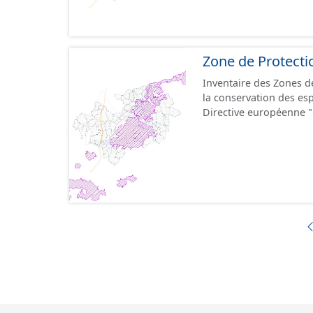
Conservation
Zone de Protecti
Inventaire des Zones de
la conservation des esp
Directive européenne "
d'hivernage ou de zones
réseau Natura 2000. Le réseau Natura 2000 comprend 2 types de zones
réglementaires : - les Zones de Protection Spéciale - les Zones Spéciales de
Conservation