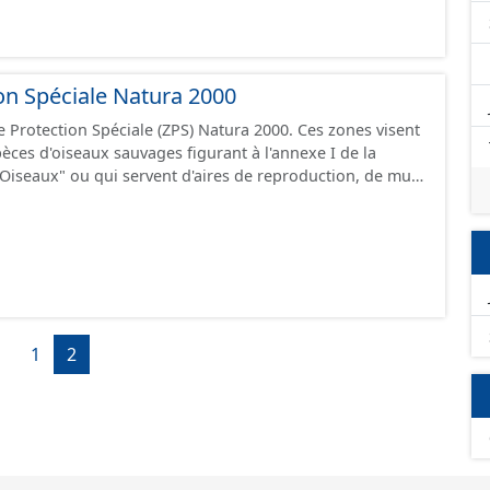
on Spéciale Natura 2000
 Protection Spéciale (ZPS) Natura 2000. Ces zones visent
èces d'oiseaux sauvages figurant à l'annexe I de la
Oiseaux" ou qui servent d'aires de reproduction, de mue,
 de relais à des oiseaux migrateurs. Elles font partie du
1
2