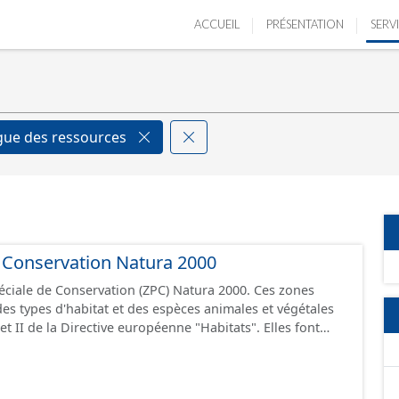
ACCUEIL
PRÉSENTATION
SERV
gue des ressources
 Conservation Natura 2000
éciale de Conservation (ZPC) Natura 2000. Ces zones
des types d'habitat et des espèces animales et végétales
et II de la Directive européenne "Habitats". Elles font
 2000 et peuvent être désignées sous l'appellation Site
 de zones