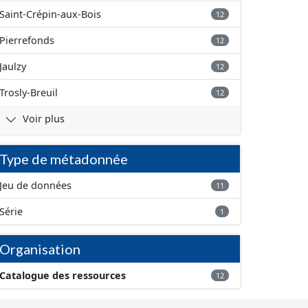
Saint-Crépin-aux-Bois
12
Pierrefonds
12
Jaulzy
12
Trosly-Breuil
12
Voir plus
Type de métadonnée
Jeu de données
11
Série
1
Organisation
Catalogue des ressources
12