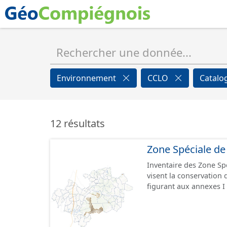
Environnement
CCLO
Catalo
12 résultats
Zone Spéciale de
Inventaire des Zone Sp
visent la conservation 
figurant aux annexes I 
partie du réseau Natura
d'Intérêt Communautaire. Le réseau Natura 2000 comprend 2 types
réglementaires : - les Zones de Protection Spéciale - les Zones Spéciales de