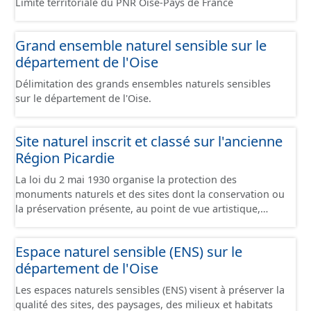
Limite territoriale du PNR Oise-Pays de France
Grand ensemble naturel sensible sur le
département de l'Oise
Délimitation des grands ensembles naturels sensibles
sur le département de l'Oise.
Site naturel inscrit et classé sur l'ancienne
Région Picardie
La loi du 2 mai 1930 organise la protection des
monuments naturels et des sites dont la conservation ou
la préservation présente, au point de vue artistique,
historique, scientifique, légendaire ou pittoresque, un
intérêt général. Elle comprend 2 niveaux de servitudes : -
Espace naturel sensible (ENS) sur le
Les sites classés dont la valeur patrimoniale justifie une
département de l'Oise
politique rigoureuse de préservation. Toute modification
de leur aspect nécessite une autorisation préalable du
Les espaces naturels sensibles (ENS) visent à préserver la
Ministre de l’Écologie, ou du Préfet de Département
qualité des sites, des paysages, des milieux et habitats
après avis de la DREAL, de l’Architecte des Bâtiments de