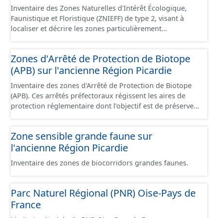
Inventaire des Zones Naturelles d'Intérêt Écologique,
Faunistique et Floristique (ZNIEFF) de type 2, visant à
localiser et décrire les zones particulièrement
intéressantes sur le plan écologique, faunistique et/ou
floristique. Les zones de type 2 concernent des
Zones d'Arrêté de Protection de Biotope
ensembles naturels homogènes dont la richesse
(APB) sur l'ancienne Région Picardie
écologique est remarquable. Elles sont souvent de taille
importante et peuvent intégrer 1 ou plusieurs zones
Inventaire des zones d'Arrêté de Protection de Biotope
ZNIEFF de type 1.
(APB). Ces arrêtés préfectoraux régissent les aires de
protection réglementaire dont l’objectif est de préserver
les milieux naturels nécessaires à l'alimentaire, la
reproduction, le repos ou la survie d'espèces animales
Zone sensible grande faune sur
ou végétales protégées au titre des articles L.411-1 et
l'ancienne Région Picardie
L.411-2 du Code de l'Environnement.
Inventaire des zones de biocorridors grandes faunes.
Parc Naturel Régional (PNR) Oise-Pays de
France