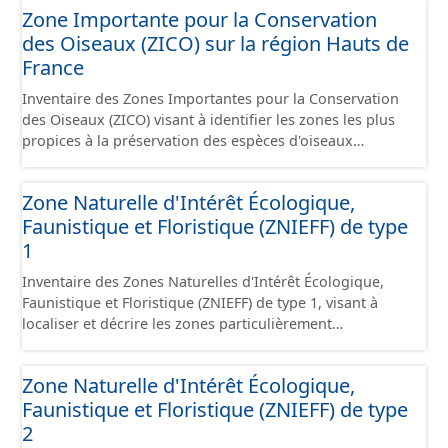
Zone Importante pour la Conservation
générales du chemin (longueur, largeur, etc.). - Secteurs :
des Oiseaux (ZICO) sur la région Hauts de
les informations générales du chemin et données
relevées sur le terrain. - Éléments : les éléments naturels
France
relevés sur les chemins (bois, talus, bande enherbée,
Inventaire des Zones Importantes pour la Conservation
etc.). - Observations : les observations relevées sur les
des Oiseaux (ZICO) visant à identifier les zones les plus
chemins concernant la fauche, l'élagage, le balisage, etc.
propices à la préservation des espèces d'oiseaux
- Plantations : proposition de plantation de haies (haie
sauvages. Les ZICO présentant les enjeux les plus
basse, haie mixte, etc.).
significatifs en matière de conservation des oiseaux ont
Zone Naturelle d'Intérêt Écologique,
généralement été classées, en tout ou en partie, en sites
Faunistique et Floristique (ZNIEFF) de type
Natura 2000 sous la forme de Zones de Protection
Spéciales.
1
Inventaire des Zones Naturelles d'Intérêt Écologique,
Faunistique et Floristique (ZNIEFF) de type 1, visant à
localiser et décrire les zones particulièrement
intéressantes sur le plan écologique, faunistique et/ou
floristique. Les zones de type 1 concernent des zones,
Zone Naturelle d'Intérêt Écologique,
souvent de petite taille, de grand intérêt biologique ou
Faunistique et Floristique (ZNIEFF) de type
écologique, abritant des espèces animales ou végétales
patrimoniales clairement identifiées.
2