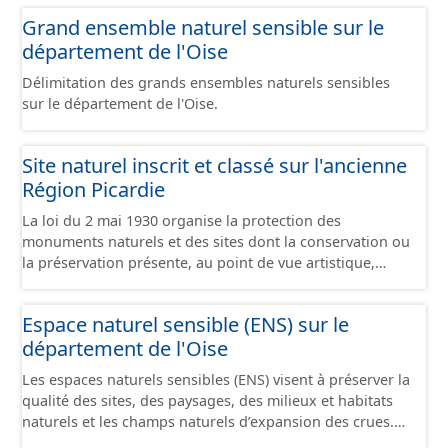
Grand ensemble naturel sensible sur le
département de l'Oise
Délimitation des grands ensembles naturels sensibles
sur le département de l'Oise.
Site naturel inscrit et classé sur l'ancienne
Région Picardie
La loi du 2 mai 1930 organise la protection des
monuments naturels et des sites dont la conservation ou
la préservation présente, au point de vue artistique,
historique, scientifique, légendaire ou pittoresque, un
intérêt général. Elle comprend 2 niveaux de servitudes : -
Espace naturel sensible (ENS) sur le
Les sites classés dont la valeur patrimoniale justifie une
département de l'Oise
politique rigoureuse de préservation. Toute modification
de leur aspect nécessite une autorisation préalable du
Les espaces naturels sensibles (ENS) visent à préserver la
Ministre de l’Écologie, ou du Préfet de Département
qualité des sites, des paysages, des milieux et habitats
après avis de la DREAL, de l’Architecte des Bâtiments de
naturels et les champs naturels d’expansion des crues.
France et, le plus souvent de la Commission
Créés par le département, ils permettent à celui-ci