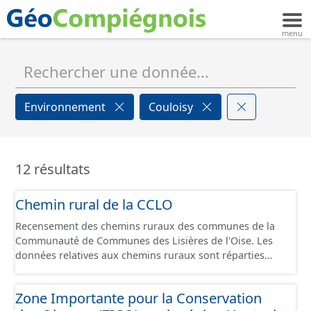
Environnement
Couloisy
12 résultats
Chemin rural de la CCLO
Recensement des chemins ruraux des communes de la
Communauté de Communes des Lisières de l'Oise. Les
données relatives aux chemins ruraux sont réparties
dans plusieurs jeux de données : - Chemins : le point
d’origine du chemin. - Tronçons : les informations
Zone Importante pour la Conservation
générales du chemin (longueur, largeur, etc.). - Secteurs :