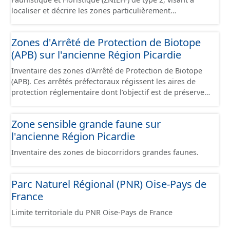
localiser et décrire les zones particulièrement
intéressantes sur le plan écologique, faunistique et/ou
floristique. Les zones de type 2 concernent des
Zones d'Arrêté de Protection de Biotope
ensembles naturels homogènes dont la richesse
(APB) sur l'ancienne Région Picardie
écologique est remarquable. Elles sont souvent de taille
importante et peuvent intégrer 1 ou plusieurs zones
Inventaire des zones d'Arrêté de Protection de Biotope
ZNIEFF de type 1.
(APB). Ces arrêtés préfectoraux régissent les aires de
protection réglementaire dont l’objectif est de préserver
les milieux naturels nécessaires à l'alimentaire, la
reproduction, le repos ou la survie d'espèces animales
Zone sensible grande faune sur
ou végétales protégées au titre des articles L.411-1 et
l'ancienne Région Picardie
L.411-2 du Code de l'Environnement.
Inventaire des zones de biocorridors grandes faunes.
Parc Naturel Régional (PNR) Oise-Pays de
France
Limite territoriale du PNR Oise-Pays de France