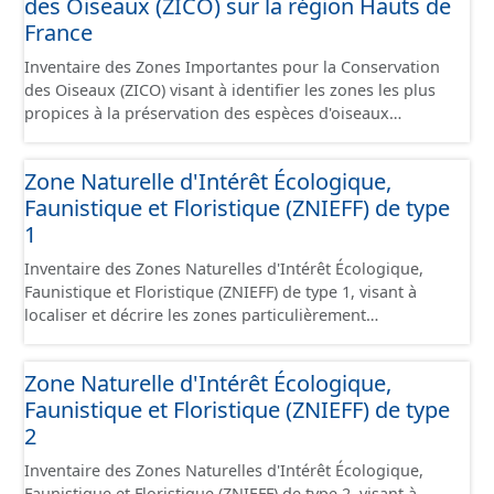
des Oiseaux (ZICO) sur la région Hauts de
les informations générales du chemin et données
relevées sur le terrain. - Éléments : les éléments naturels
France
relevés sur les chemins (bois, talus, bande enherbée,
Inventaire des Zones Importantes pour la Conservation
etc.). - Observations : les observations relevées sur les
des Oiseaux (ZICO) visant à identifier les zones les plus
chemins concernant la fauche, l'élagage, le balisage, etc.
propices à la préservation des espèces d'oiseaux
- Plantations : proposition de plantation de haies (haie
sauvages. Les ZICO présentant les enjeux les plus
basse, haie mixte, etc.).
significatifs en matière de conservation des oiseaux ont
Zone Naturelle d'Intérêt Écologique,
généralement été classées, en tout ou en partie, en sites
Faunistique et Floristique (ZNIEFF) de type
Natura 2000 sous la forme de Zones de Protection
Spéciales.
1
Inventaire des Zones Naturelles d'Intérêt Écologique,
Faunistique et Floristique (ZNIEFF) de type 1, visant à
localiser et décrire les zones particulièrement
intéressantes sur le plan écologique, faunistique et/ou
floristique. Les zones de type 1 concernent des zones,
Zone Naturelle d'Intérêt Écologique,
souvent de petite taille, de grand intérêt biologique ou
Faunistique et Floristique (ZNIEFF) de type
écologique, abritant des espèces animales ou végétales
patrimoniales clairement identifiées.
2
Inventaire des Zones Naturelles d'Intérêt Écologique,
Faunistique et Floristique (ZNIEFF) de type 2, visant à