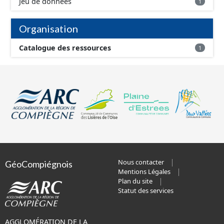
Jeu de données
1
Organisation
Catalogue des ressources
1
Nous contacter
GéoCompiégnois
Mentions Légales
Plan du site
Statut des services
AGGLOMÉRATION DE LA