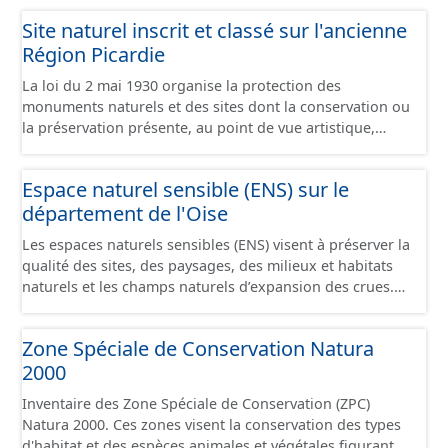
Site naturel inscrit et classé sur l'ancienne
Région Picardie
La loi du 2 mai 1930 organise la protection des
monuments naturels et des sites dont la conservation ou
la préservation présente, au point de vue artistique,
historique, scientifique, légendaire ou pittoresque, un
intérêt général. Elle comprend 2 niveaux de servitudes : -
Espace naturel sensible (ENS) sur le
Les sites classés dont la valeur patrimoniale justifie une
département de l'Oise
politique rigoureuse de préservation. Toute modification
de leur aspect nécessite une autorisation préalable du
Les espaces naturels sensibles (ENS) visent à préserver la
Ministre de l’Écologie, ou du Préfet de Département
qualité des sites, des paysages, des milieux et habitats
après avis de la DREAL, de l’Architecte des Bâtiments de
naturels et les champs naturels d’expansion des crues.
France et, le plus souvent de la Commission
Créés par le département, ils permettent à celui-ci
Départementale de la Nature, des Paysages et des Sites.
d’élaborer et de mettre en œuvre une politique de
- Les sites inscrits dont le maintien de la qualité appelle
Zone Spéciale de Conservation Natura
protection, de gestion et d’ouverture au public de ces
une certaine surveillance. Les travaux y sont soumis à
2000
espaces naturels. Pour répondre aux enjeux paysagers,
l’examen de l’Architecte des Bâtiments de France qui
écologiques et de prévention des risques d’inondation
dispose d’un avis simple sauf pour les permis de démolir
Inventaire des Zone Spéciale de Conservation (ZPC)
repérés sur ces espaces, le département peut en
où l’avis est conforme. De la compétence du Ministère
Natura 2000. Ces zones visent la conservation des types
particulier -sous certaines conditions prévues par le
de l’Écologie, les dossiers de proposition de classement
d'habitat et des espèces animales et végétales figurant