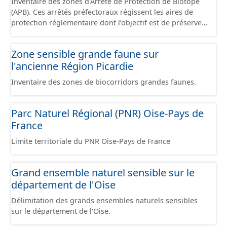
Inventaire des zones d'Arrêté de Protection de Biotope
ZNIEFF de type 1.
(APB). Ces arrêtés préfectoraux régissent les aires de
protection réglementaire dont l’objectif est de préserver
les milieux naturels nécessaires à l'alimentaire, la
reproduction, le repos ou la survie d'espèces animales
Zone sensible grande faune sur
ou végétales protégées au titre des articles L.411-1 et
l'ancienne Région Picardie
L.411-2 du Code de l'Environnement.
Inventaire des zones de biocorridors grandes faunes.
Parc Naturel Régional (PNR) Oise-Pays de
France
Limite territoriale du PNR Oise-Pays de France
Grand ensemble naturel sensible sur le
département de l'Oise
Délimitation des grands ensembles naturels sensibles
sur le département de l'Oise.