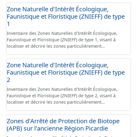
significatifs en matière de conservation des oiseaux ont
Zone Naturelle d'Intérêt Écologique,
généralement été classées, en tout ou en partie, en sites
Faunistique et Floristique (ZNIEFF) de type
Natura 2000 sous la forme de Zones de Protection
Spéciales.
1
Inventaire des Zones Naturelles d'Intérêt Écologique,
Faunistique et Floristique (ZNIEFF) de type 1, visant à
localiser et décrire les zones particulièrement
intéressantes sur le plan écologique, faunistique et/ou
floristique. Les zones de type 1 concernent des zones,
Zone Naturelle d'Intérêt Écologique,
souvent de petite taille, de grand intérêt biologique ou
Faunistique et Floristique (ZNIEFF) de type
écologique, abritant des espèces animales ou végétales
patrimoniales clairement identifiées.
2
Inventaire des Zones Naturelles d'Intérêt Écologique,
Faunistique et Floristique (ZNIEFF) de type 2, visant à
localiser et décrire les zones particulièrement
intéressantes sur le plan écologique, faunistique et/ou
floristique. Les zones de type 2 concernent des
Zones d'Arrêté de Protection de Biotope
ensembles naturels homogènes dont la richesse
(APB) sur l'ancienne Région Picardie
écologique est remarquable. Elles sont souvent de taille
importante et peuvent intégrer 1 ou plusieurs zones