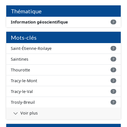
d'inondation, avec une fiabilité faible - absence
d'inondation, avec une fiabilité inconnue
Thématique
Information géoscientifique
7
Mots-clés
Saint-Étienne-Roilaye
7
Saintines
7
Thourotte
7
Tracy-le-Mont
7
Tracy-le-Val
7
Trosly-Breuil
7
Voir plus