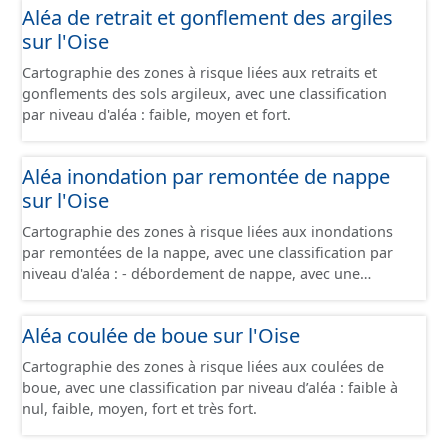
Aléa de retrait et gonflement des argiles
sur l'Oise
Cartographie des zones à risque liées aux retraits et
gonflements des sols argileux, avec une classification
par niveau d'aléa : faible, moyen et fort.
Aléa inondation par remontée de nappe
sur l'Oise
Cartographie des zones à risque liées aux inondations
par remontées de la nappe, avec une classification par
niveau d'aléa : - débordement de nappe, avec une
fiabilité forte - débordement de nappe, avec une fiabilité
moyenne - débordement de nappe, avec une fiabilité
Aléa coulée de boue sur l'Oise
faible - inondations de cave, avec une fiabilité forte -
inondations de cave, avec une fiabilité moyenne -
Cartographie des zones à risque liées aux coulées de
inondations de cave, avec une fiabilité faible -
boue, avec une classification par niveau d’aléa : faible à
inondations de cave, avec une fiabilité inconnue -
nul, faible, moyen, fort et très fort.
absence d'inondation, avec une fiabilité forte - absence
d'inondation, avec une fiabilité moyenne - absence