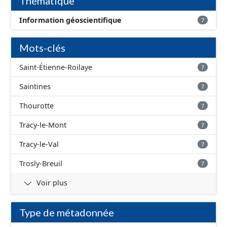
Thématique
Information géoscientifique
7
Mots-clés
Saint-Étienne-Roilaye
7
Saintines
7
Thourotte
7
Tracy-le-Mont
7
Tracy-le-Val
7
Trosly-Breuil
7
Voir plus
Type de métadonnée