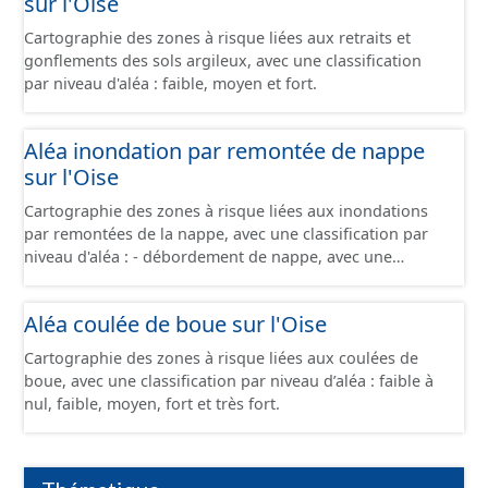
sur l'Oise
Cartographie des zones à risque liées aux retraits et
gonflements des sols argileux, avec une classification
par niveau d'aléa : faible, moyen et fort.
Aléa inondation par remontée de nappe
sur l'Oise
Cartographie des zones à risque liées aux inondations
par remontées de la nappe, avec une classification par
niveau d'aléa : - débordement de nappe, avec une
fiabilité forte - débordement de nappe, avec une fiabilité
moyenne - débordement de nappe, avec une fiabilité
Aléa coulée de boue sur l'Oise
faible - inondations de cave, avec une fiabilité forte -
inondations de cave, avec une fiabilité moyenne -
Cartographie des zones à risque liées aux coulées de
inondations de cave, avec une fiabilité faible -
boue, avec une classification par niveau d’aléa : faible à
inondations de cave, avec une fiabilité inconnue -
nul, faible, moyen, fort et très fort.
absence d'inondation, avec une fiabilité forte - absence
d'inondation, avec une fiabilité moyenne - absence
d'inondation, avec une fiabilité faible - absence
d'inondation, avec une fiabilité inconnue