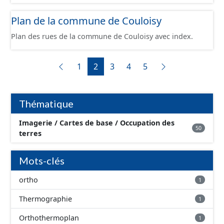
occupation du sol, point d’intérêt, bâtiment du cadastre).
Plan de la commune de Couloisy
Plan des rues de la commune de Couloisy avec index.
1
2
3
4
5
Thématique
Imagerie / Cartes de base / Occupation des
50
terres
Mots-clés
ortho
1
Thermographie
1
Orthothermoplan
1