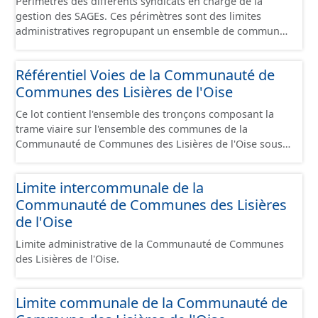
Périmètres des différents syndicats en charge de la
gestion des SAGEs. Ces périmètres sont des limites
administratives regropupant un ensemble de communes
et ils diffèrent des périmètres des bassins versants de ce
même SAGEs. Les compétences des syndicats sont
Référentiel Voies de la Communauté de
diverses : - SAGE, - GEMA (Gestion des Milieux
Communes des Lisières de l'Oise
Aquatiques) - Ruissellement. Le ou les périmètres du
syndicat de la Brêche n'est pas inclus dans ce jeu de
Ce lot contient l'ensemble des tronçons composant la
données.
trame viaire sur l'ensemble des communes de la
Communauté de Communes des Lisières de l'Oise sous
la forme de lignes. Un tronçon est un élément constitutif
de la trame viaire. Un tronçon peut-être nommé ou non
Limite intercommunale de la
par un libellé de voie. Un tronçon appartient à une ou
Communauté de Communes des Lisières
deux communes. Un tronçon représente, le plus
souvent, le centre de la chaussée. Les tronçons de voies
de l'Oise
sont topologiques : les extrémités d’un tronçon
Limite administrative de la Communauté de Communes
correspondent à des intersections ou des jonctions, sauf
des Lisières de l'Oise.
dans le cas d'un chevauchement (cf paragraphe suivant).
Les tronçons gèrent les cas de chevauchement grâce à
l'attribut « Franchissement ». Dans le cas d'un pont
Limite communale de la Communauté de
(franchissement d’un tronçon routier ou ferré) : les