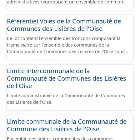
administratives regropupant un ensemble de communes
et ils diffèrent des périmètres des bassins versants de ce
même SAGEs. Les compétences des syndicats sont
Référentiel Voies de la Communauté de
diverses : - SAGE, - GEMA (Gestion des Milieux
Communes des Lisières de l'Oise
Aquatiques) - Ruissellement. Le ou les périmètres du
syndicat de la Brêche n'est pas inclus dans ce jeu de
Ce lot contient l'ensemble des tronçons composant la
données.
trame viaire sur l'ensemble des communes de la
Communauté de Communes des Lisières de l'Oise sous
la forme de lignes. Un tronçon est un élément constitutif
de la trame viaire. Un tronçon peut-être nommé ou non
Limite intercommunale de la
par un libellé de voie. Un tronçon appartient à une ou
Communauté de Communes des Lisières
deux communes. Un tronçon représente, le plus
souvent, le centre de la chaussée. Les tronçons de voies
de l'Oise
sont topologiques : les extrémités d’un tronçon
Limite administrative de la Communauté de Communes
correspondent à des intersections ou des jonctions, sauf
des Lisières de l'Oise.
dans le cas d'un chevauchement (cf paragraphe suivant).
Les tronçons gèrent les cas de chevauchement grâce à
l'attribut « Franchissement ». Dans le cas d'un pont
Limite communale de la Communauté de
(franchissement d’un tronçon routier ou ferré) : les
Commune des Lisières de l'Oise
tronçons se croisent sans se couper. Un tronçon
commence à une intersection ou une jonction et se
Ensemble des limites communales des communes