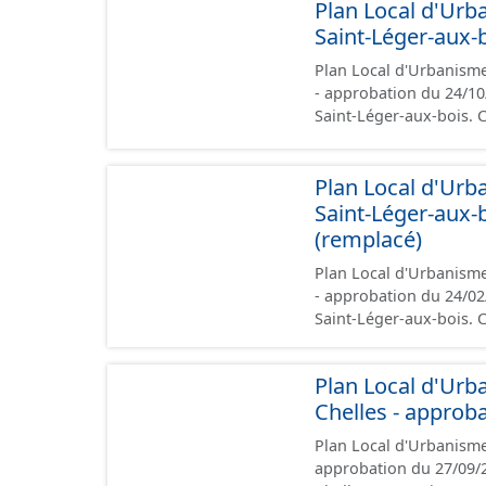
Plan Local d'Urb
zonages), les annexes,
géographiques. Malgré l'attention portée à la création de ces données, il est
Saint-Léger-aux-
rappelé que seuls les 
Plan Local d'Urbanisme
de vue juridique.
- approbation du 24/10/2025 Ce lot informe du droit à bâtir s
Saint-Léger-aux-bois.
prescriptions nationale
rapport de présentation
Plan Local d'Urb
zonages), les annexes,
géographiques. Malgré l'attention portée à la création de ces données, il est
Saint-Léger-aux-
rappelé que seuls les 
(remplacé)
de vue juridique.
Plan Local d'Urbanisme
- approbation du 24/02/2020 Ce lot informe du droit à bâtir s
Saint-Léger-aux-bois.
prescriptions nationale
rapport de présentation
Plan Local d'Urb
zonages), les annexes,
Chelles - approb
géographiques. Malgré l'attention portée à la création de ces données, il est
rappelé que seuls les 
Plan Local d'Urbanisme
de vue juridique.
approbation du 27/09/2024. Ce lot informe du droit à bâtir sur