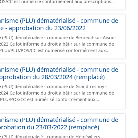
POS/CC est numérisé conformément aux prescriptions
ontient les pièces administratives, le rapport de
le règlement (à l'exception des plans de zonages), les
anisme (PLU) dématérialisé - commune de
ions d'aménagement et les données géographiques.
ne - approbation du 23/06/2022
ée à la création de ces données, il est rappelé que seuls
nt foi et sont opposables d'un point de vue juridique.
 (PLU) dématérialisé - commune de Berneuil-sur-Aisne-
la commune de
e PLUi/PLU/POS/CC est numérisé conformément aux
s du CNIG et contient les pièces administratives, le
, le PADD, le règlement (à l'exception des plans de
anisme (PLU) dématérialisé - commune de
 les orientations d'aménagement et les données
pprobation du 28/03/2024 (remplacé)
documents papier font foi et sont opposables d'un point
e (PLU) dématérialisé - commune de Grandfresnoy -
la commune de
i/PLU/POS/CC est numérisé conformément aux
s du CNIG et contient les pièces administratives, le
, le PADD, le règlement (à l'exception des plans de
anisme (PLU) dématérialisé - commune de
 les orientations d'aménagement et les données
probation du 23/03/2022 (remplacé)
documents papier font foi et sont opposables d'un point
 (PLU) dématérialisé - commune de Hémévillers -