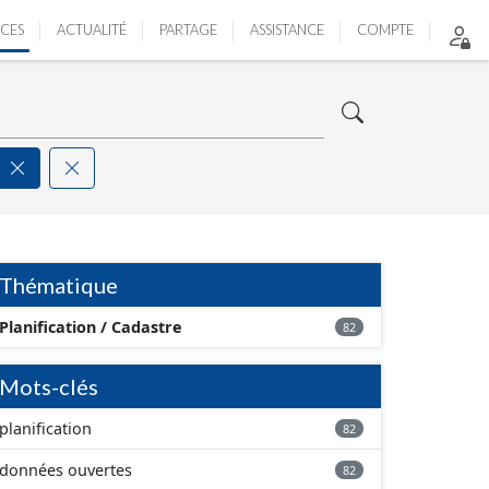
ICES
ACTUALITÉ
PARTAGE
ASSISTANCE
COMPTE
Thématique
Planification / Cadastre
82
Mots-clés
planification
82
données ouvertes
82