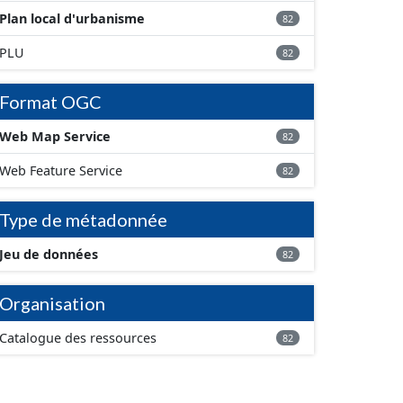
Plan local d'urbanisme
82
PLU
82
Format OGC
Web Map Service
82
Web Feature Service
82
Type de métadonnée
Jeu de données
82
Organisation
Catalogue des ressources
82