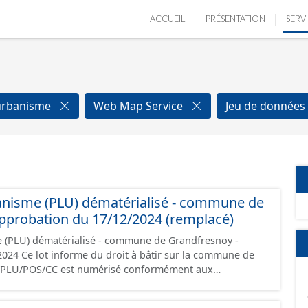
ACCUEIL
PRÉSENTATION
SERV
'urbanisme
Web Map Service
Jeu de données
anisme (PLU) dématérialisé - commune de
pprobation du 17/12/2024 (remplacé)
e (PLU) dématérialisé - commune de Grandfresnoy -
la commune de
i/PLU/POS/CC est numérisé conformément aux
s du CNIG et contient les pièces administratives, le
, le PADD, le règlement (à l'exception des plans de