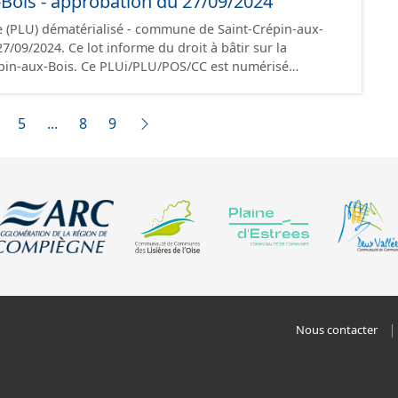
-Bois - approbation du 27/09/2024
nt foi et sont opposables d'un point de vue juridique.
 (PLU) dématérialisé - commune de Saint-Crépin-aux-
 du droit à bâtir sur la
in-aux-Bois. Ce PLUi/PLU/POS/CC est numérisé
riptions nationales du CNIG et contient les pièces
port de présentation, le PADD, le règlement (à l'exception
 les annexes, les orientations d'aménagement et les
5
...
8
9
données,
s les documents papier font foi et sont opposables d'un
Nous contacter