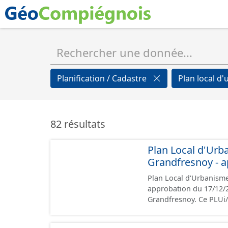
Planification / Cadastre
Plan local d
82 résultats
Plan Local d'Urb
Grandfresnoy - a
Plan Local d'Urbanism
approbation du 17/12/2024 Ce lot informe du droit à bâtir sur 
Grandfresnoy. Ce PLU
prescriptions nationale
rapport de présentation