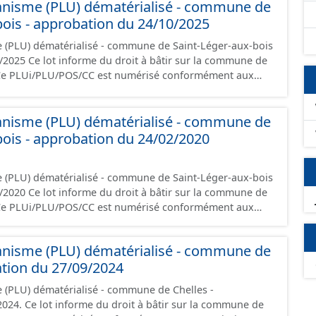
anisme (PLU) dématérialisé - commune de
 les orientations d'aménagement et les données
bois - approbation du 24/10/2025
documents papier font foi et sont opposables d'un point
 (PLU) dématérialisé - commune de Saint-Léger-aux-bois
ur la commune de
 Ce PLUi/PLU/POS/CC est numérisé conformément aux
s du CNIG et contient les pièces administratives, le
, le PADD, le règlement (à l'exception des plans de
anisme (PLU) dématérialisé - commune de
 les orientations d'aménagement et les données
bois - approbation du 24/02/2020
documents papier font foi et sont opposables d'un point
 (PLU) dématérialisé - commune de Saint-Léger-aux-bois
ur la commune de
 Ce PLUi/PLU/POS/CC est numérisé conformément aux
s du CNIG et contient les pièces administratives, le
, le PADD, le règlement (à l'exception des plans de
anisme (PLU) dématérialisé - commune de
 les orientations d'aménagement et les données
ation du 27/09/2024
documents papier font foi et sont opposables d'un point
 (PLU) dématérialisé - commune de Chelles -
 la commune de