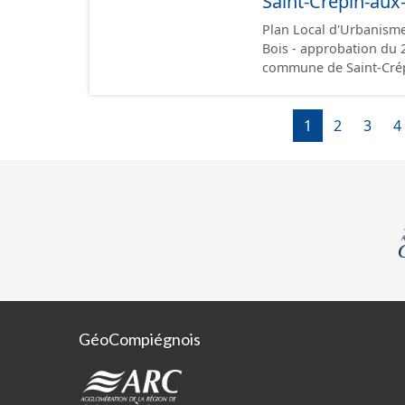
Saint-Crépin-aux
les documents papier fo
Plan Local d'Urbanisme
Bois - approbation du 27/09/2024. Ce lot informe
commune de Saint-Crép
conformément aux presc
administratives, le rap
des plans de zonages),
1
2
3
4
données géographiques. Malgré l'attention portée à la création de ces 
il est rappelé que seul
point de vue juridique.
GéoCompiégnois