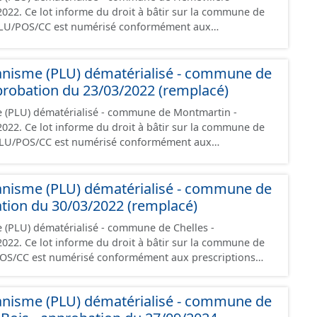
 la commune de
PLU/POS/CC est numérisé conformément aux
s du CNIG et contient les pièces administratives, le
, le PADD, le règlement (à l'exception des plans de
anisme (PLU) dématérialisé - commune de
 les orientations d'aménagement et les données
robation du 23/03/2022 (remplacé)
documents papier font foi et sont opposables d'un point
e (PLU) dématérialisé - commune de Montmartin -
 la commune de
PLU/POS/CC est numérisé conformément aux
s du CNIG et contient les pièces administratives, le
, le PADD, le règlement (à l'exception des plans de
anisme (PLU) dématérialisé - commune de
 les orientations d'aménagement et les données
ation du 30/03/2022 (remplacé)
documents papier font foi et sont opposables d'un point
 (PLU) dématérialisé - commune de Chelles -
 la commune de
POS/CC est numérisé conformément aux prescriptions
ontient les pièces administratives, le rapport de
le règlement (à l'exception des plans de zonages), les
anisme (PLU) dématérialisé - commune de
ions d'aménagement et les données géographiques.
ée à la création de ces données, il est rappelé que seuls