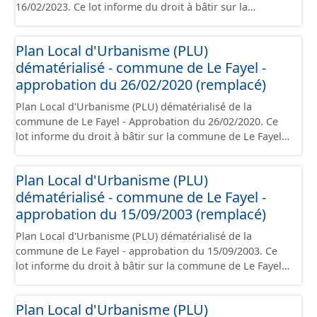
16/02/2023. Ce lot informe du droit à bâtir sur la
commune de Estrées-Saint-Denis. Ce PLUi/PLU/POS/CC
est numérisé conformément aux prescriptions
Plan Local d'Urbanisme (PLU)
nationales du CNIG et contient les pièces
dématérialisé - commune de Le Fayel -
administratives, le rapport de présentation, le PADD, le
règlement, les annexes, les orientations d'aménagement
approbation du 26/02/2020 (remplacé)
et les données géographiques. Malgré l'attention portée
Plan Local d'Urbanisme (PLU) dématérialisé de la
à la création de ces données, il est rappelé que seuls les
commune de Le Fayel - Approbation du 26/02/2020. Ce
documents papier font foi et sont opposables d'un point
lot informe du droit à bâtir sur la commune de Le Fayel.
de vue juridique.
Ce PLUi/PLU/POS/CC est numérisé conformément aux
prescriptions nationales du CNIG et contient les pièces
Plan Local d'Urbanisme (PLU)
administratives, le rapport de présentation, le PADD, le
dématérialisé - commune de Le Fayel -
règlement (à l'exception des plans de zonages), les
annexes, les orientations d'aménagement et les données
approbation du 15/09/2003 (remplacé)
géographiques. Malgré l'attention portée à la création
Plan Local d'Urbanisme (PLU) dématérialisé de la
de ces données, il est rappelé que seuls les documents
commune de Le Fayel - approbation du 15/09/2003. Ce
papier font foi et sont opposables d'un point de vue
lot informe du droit à bâtir sur la commune de Le Fayel.
juridique.
Ce PLUi/PLU/POS/CC est numérisé conformément aux
prescriptions nationales du CNIG et contient les pièces
Plan Local d'Urbanisme (PLU)
administratives, le rapport de présentation, le PADD, le