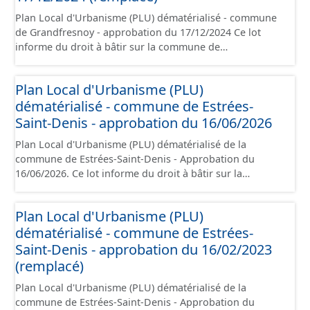
Plan Local d'Urbanisme (PLU) dématérialisé - commune
de Grandfresnoy - approbation du 17/12/2024 Ce lot
informe du droit à bâtir sur la commune de
Grandfresnoy. Ce PLUi/PLU/POS/CC est numérisé
conformément aux prescriptions nationales du CNIG et
Plan Local d'Urbanisme (PLU)
contient les pièces administratives, le rapport de
dématérialisé - commune de Estrées-
présentation, le PADD, le règlement (à l'exception des
plans de zonages), les annexes, les orientations
Saint-Denis - approbation du 16/06/2026
d'aménagement et les données géographiques. Malgré
Plan Local d'Urbanisme (PLU) dématérialisé de la
l'attention portée à la création de ces données, il est
commune de Estrées-Saint-Denis - Approbation du
rappelé que seuls les documents papier font foi et sont
16/06/2026. Ce lot informe du droit à bâtir sur la
opposables d'un point de vue juridique.
commune de Estrées-Saint-Denis. Ce PLUi/PLU/POS/CC
est numérisé conformément aux prescriptions
Plan Local d'Urbanisme (PLU)
nationales du CNIG et contient les pièces
dématérialisé - commune de Estrées-
administratives, le rapport de présentation, le PADD, le
règlement, les annexes, les orientations d'aménagement
Saint-Denis - approbation du 16/02/2023
et les données géographiques. Malgré l'attention portée
(remplacé)
à la création de ces données, il est rappelé que seuls les
Plan Local d'Urbanisme (PLU) dématérialisé de la
documents papier font foi et sont opposables d'un point
commune de Estrées-Saint-Denis - Approbation du
de vue juridique.