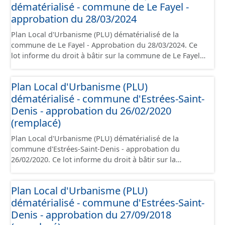
dématérialisé - commune de Le Fayel -
règlement (à l'exception des plans de zonages), les
annexes, les orientations d'aménagement et les données
approbation du 28/03/2024
géographiques. Malgré l'attention portée à la création
Plan Local d'Urbanisme (PLU) dématérialisé de la
de ces données, il est rappelé que seuls les documents
commune de Le Fayel - Approbation du 28/03/2024. Ce
papier font foi et sont opposables d'un point de vue
lot informe du droit à bâtir sur la commune de Le Fayel.
juridique.
Ce PLUi/PLU/POS/CC est numérisé conformément aux
prescriptions nationales du CNIG et contient les pièces
Plan Local d'Urbanisme (PLU)
administratives, le rapport de présentation, le PADD, le
dématérialisé - commune d'Estrées-Saint-
règlement, les annexes, les orientations d'aménagement
et les données géographiques. Malgré l'attention portée
Denis - approbation du 26/02/2020
à la création de ces données, il est rappelé que seuls les
(remplacé)
documents papier font foi et sont opposables d'un point
Plan Local d'Urbanisme (PLU) dématérialisé de la
de vue juridique.
commune d'Estrées-Saint-Denis - approbation du
26/02/2020. Ce lot informe du droit à bâtir sur la
commune d'Estrées-Saint-Denis. Ce PLUi/PLU/POS/CC
est numérisé conformément aux prescriptions
Plan Local d'Urbanisme (PLU)
nationales du CNIG et contient les pièces
dématérialisé - commune d'Estrées-Saint-
administratives, le rapport de présentation, le PADD, le
règlement, les annexes, les orientations d'aménagement
Denis - approbation du 27/09/2018
et les données géographiques. Malgré l'attention portée