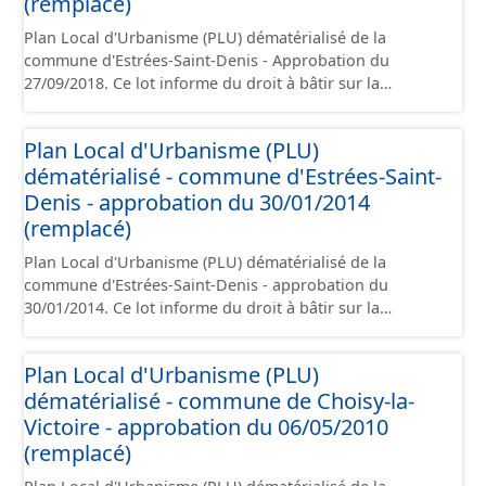
(remplacé)
à la création de ces données, il est rappelé que seuls les
Plan Local d'Urbanisme (PLU) dématérialisé de la
documents papier font foi et sont opposables d'un point
commune d'Estrées-Saint-Denis - Approbation du
de vue juridique.
27/09/2018. Ce lot informe du droit à bâtir sur la
commune de d'Estrées-Saint-Denis. Ce PLUi/PLU/POS/CC
est numérisé conformément aux prescriptions
Plan Local d'Urbanisme (PLU)
nationales du CNIG et contient les pièces
dématérialisé - commune d'Estrées-Saint-
administratives, le rapport de présentation, le PADD, le
règlement, les annexes, les orientations d'aménagement
Denis - approbation du 30/01/2014
et les données géographiques. Malgré l'attention portée
(remplacé)
à la création de ces données, il est rappelé que seuls les
Plan Local d'Urbanisme (PLU) dématérialisé de la
documents papier font foi et sont opposables d'un point
commune d'Estrées-Saint-Denis - approbation du
de vue juridique.
30/01/2014. Ce lot informe du droit à bâtir sur la
commune d'Estrées-Saint-Denis. Ce PLU est numérisé
conformément aux prescriptions nationales du CNIG et
Plan Local d'Urbanisme (PLU)
contient les pièces administratives, le rapport de
dématérialisé - commune de Choisy-la-
présentation, le PADD, le règlement (à l'exception des
plans de zonages), les annexes, les orientations
Victoire - approbation du 06/05/2010
d'aménagement et les données géographiques. Malgré
(remplacé)
l'attention portée à la création de ces données, il est