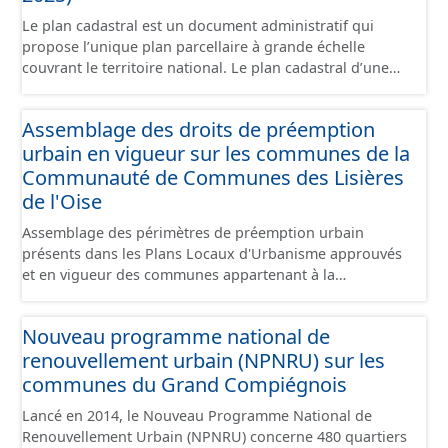
Le plan cadastral est un document administratif qui
propose l’unique plan parcellaire à grande échelle
couvrant le territoire national. Le plan cadastral d’une
commune est découpé en sections, elles-mêmes
pouvant être découpées en subdivisions de sections,
Assemblage des droits de préemption
communément appelées « feuilles de plan ». La parcelle
urbain en vigueur sur les communes de la
est l’unité cadastrale de base. C’est un terrain d’un seul
tenant situé dans un même lieudit et appartenant à un
Communauté de Communes des Lisières
même propriétaire. Le plan cadastral au format vecteur
de l'Oise
est issu majoritairement de numérisation du plan
Assemblage des périmètres de préemption urbain
cadastral papier ou raster réalisée dans le cadre de
présents dans les Plans Locaux d'Urbanisme approuvés
conventions avec les collectivités territoriales. Les plans
et en vigueur des communes appartenant à la
cadastraux au format vecteur en France métropolitaine
Communauté de Communes de la Plaines d'Estrées.
sont actuellement géoréférencés dans le système légal
Cette donnée a été numérisé conformément aux
(RGF93). Cette ressource propose l'assemblage des
Nouveau programme national de
prescriptions nationales du CNIG. Malgré l'attention
données des feuilles de plan à la commune, elles même
renouvellement urbain (NPNRU) sur les
portée à la création de ces données, il est rappelé que
regroupées à l'échelle de la Communauté de Communes
seuls les documents papiers font foi et sont opposables
communes du Grand Compiégnois
des Lisières de l'Oise.
d'un point de vue juridique.
Lancé en 2014, le Nouveau Programme National de
Renouvellement Urbain (NPNRU) concerne 480 quartiers