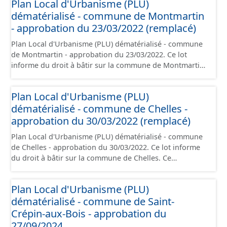
Plan Local d'Urbanisme (PLU)
administratives, le rapport de présentation, le PADD, le
dématérialisé - commune de Montmartin
règlement (à l'exception des plans de zonages), les
annexes, les orientations d'aménagement et les données
- approbation du 23/03/2022 (remplacé)
géographiques. Malgré l'attention portée à la création
Plan Local d'Urbanisme (PLU) dématérialisé - commune
de ces données, il est rappelé que seuls les documents
de Montmartin - approbation du 23/03/2022. Ce lot
papier font foi et sont opposables d'un point de vue
informe du droit à bâtir sur la commune de Montmartin.
juridique.
Ce PLUi/PLU/POS/CC est numérisé conformément aux
prescriptions nationales du CNIG et contient les pièces
Plan Local d'Urbanisme (PLU)
administratives, le rapport de présentation, le PADD, le
dématérialisé - commune de Chelles -
règlement (à l'exception des plans de zonages), les
annexes, les orientations d'aménagement et les données
approbation du 30/03/2022 (remplacé)
géographiques. Malgré l'attention portée à la création
Plan Local d'Urbanisme (PLU) dématérialisé - commune
de ces données, il est rappelé que seuls les documents
de Chelles - approbation du 30/03/2022. Ce lot informe
papier font foi et sont opposables d'un point de vue
du droit à bâtir sur la commune de Chelles. Ce
juridique.
PLUi/PLU/POS/CC est numérisé conformément aux
prescriptions nationales du CNIG et contient les pièces
Plan Local d'Urbanisme (PLU)
administratives, le rapport de présentation, le PADD, le
dématérialisé - commune de Saint-
règlement (à l'exception des plans de zonages), les
annexes, les orientations d'aménagement et les données
Crépin-aux-Bois - approbation du
géographiques. Malgré l'attention portée à la création
27/09/2024