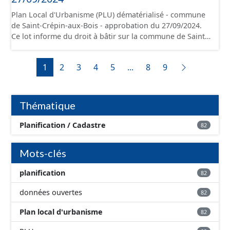
de ces données, il est rappelé que seuls les documents
Plan Local d'Urbanisme (PLU) dématérialisé - commune
papier font foi et sont opposables d'un point de vue
de Saint-Crépin-aux-Bois - approbation du 27/09/2024.
juridique.
Ce lot informe du droit à bâtir sur la commune de Saint-
Crépin-aux-Bois. Ce PLUi/PLU/POS/CC est numérisé
conformément aux prescriptions nationales du CNIG et
1
2
3
4
5
...
8
9
contient les pièces administratives, le rapport de
présentation, le PADD, le règlement (à l'exception des
plans de zonages), les annexes, les orientations
d'aménagement et les données géographiques. Malgré
Thématique
l'attention portée à la création de ces données, il est
rappelé que seuls les documents papier font foi et sont
Planification / Cadastre
82
opposables d'un point de vue juridique.
Mots-clés
planification
82
données ouvertes
82
Plan local d'urbanisme
82