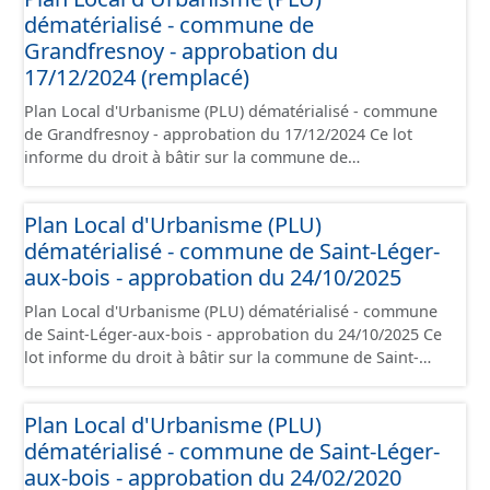
dématérialisé - commune de
Grandfresnoy - approbation du
17/12/2024 (remplacé)
Plan Local d'Urbanisme (PLU) dématérialisé - commune
de Grandfresnoy - approbation du 17/12/2024 Ce lot
informe du droit à bâtir sur la commune de
Grandfresnoy. Ce PLUi/PLU/POS/CC est numérisé
conformément aux prescriptions nationales du CNIG et
Plan Local d'Urbanisme (PLU)
contient les pièces administratives, le rapport de
dématérialisé - commune de Saint-Léger-
présentation, le PADD, le règlement (à l'exception des
plans de zonages), les annexes, les orientations
aux-bois - approbation du 24/10/2025
d'aménagement et les données géographiques. Malgré
Plan Local d'Urbanisme (PLU) dématérialisé - commune
l'attention portée à la création de ces données, il est
de Saint-Léger-aux-bois - approbation du 24/10/2025 Ce
rappelé que seuls les documents papier font foi et sont
lot informe du droit à bâtir sur la commune de Saint-
opposables d'un point de vue juridique.
Léger-aux-bois. Ce PLUi/PLU/POS/CC est numérisé
conformément aux prescriptions nationales du CNIG et
Plan Local d'Urbanisme (PLU)
contient les pièces administratives, le rapport de
dématérialisé - commune de Saint-Léger-
présentation, le PADD, le règlement (à l'exception des
plans de zonages), les annexes, les orientations
aux-bois - approbation du 24/02/2020