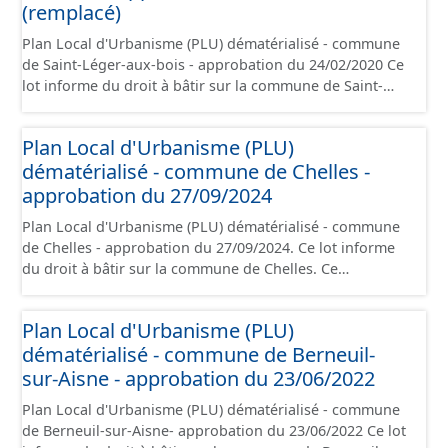
d'aménagement et les données géographiques. Malgré
(remplacé)
l'attention portée à la création de ces données, il est
Plan Local d'Urbanisme (PLU) dématérialisé - commune
rappelé que seuls les documents papier font foi et sont
de Saint-Léger-aux-bois - approbation du 24/02/2020 Ce
opposables d'un point de vue juridique.
lot informe du droit à bâtir sur la commune de Saint-
Léger-aux-bois. Ce PLUi/PLU/POS/CC est numérisé
conformément aux prescriptions nationales du CNIG et
Plan Local d'Urbanisme (PLU)
contient les pièces administratives, le rapport de
dématérialisé - commune de Chelles -
présentation, le PADD, le règlement (à l'exception des
plans de zonages), les annexes, les orientations
approbation du 27/09/2024
d'aménagement et les données géographiques. Malgré
Plan Local d'Urbanisme (PLU) dématérialisé - commune
l'attention portée à la création de ces données, il est
de Chelles - approbation du 27/09/2024. Ce lot informe
rappelé que seuls les documents papier font foi et sont
du droit à bâtir sur la commune de Chelles. Ce
opposables d'un point de vue juridique.
PLUi/PLU/POS/CC est numérisé conformément aux
prescriptions nationales du CNIG et contient les pièces
Plan Local d'Urbanisme (PLU)
administratives, le rapport de présentation, le PADD, le
dématérialisé - commune de Berneuil-
règlement (à l'exception des plans de zonages), les
annexes, les orientations d'aménagement et les données
sur-Aisne - approbation du 23/06/2022
géographiques. Malgré l'attention portée à la création
Plan Local d'Urbanisme (PLU) dématérialisé - commune
de ces données, il est rappelé que seuls les documents
de Berneuil-sur-Aisne- approbation du 23/06/2022 Ce lot
papier font foi et sont opposables d'un point de vue