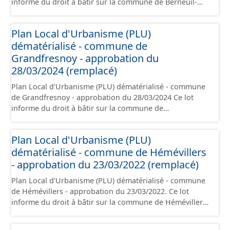
informe du droit à bâtir sur la commune de Berneuil-
juridique.
sur-Aisne. Ce PLUi/PLU/POS/CC est numérisé
conformément aux prescriptions nationales du CNIG et
Plan Local d'Urbanisme (PLU)
contient les pièces administratives, le rapport de
dématérialisé - commune de
présentation, le PADD, le règlement (à l'exception des
plans de zonages), les annexes, les orientations
Grandfresnoy - approbation du
d'aménagement et les données géographiques. Malgré
28/03/2024 (remplacé)
l'attention portée à la création de ces données, il est
Plan Local d'Urbanisme (PLU) dématérialisé - commune
rappelé que seuls les documents papier font foi et sont
de Grandfresnoy - approbation du 28/03/2024 Ce lot
opposables d'un point de vue juridique.
informe du droit à bâtir sur la commune de
Grandfresnoy. Ce PLUi/PLU/POS/CC est numérisé
conformément aux prescriptions nationales du CNIG et
Plan Local d'Urbanisme (PLU)
contient les pièces administratives, le rapport de
dématérialisé - commune de Hémévillers
présentation, le PADD, le règlement (à l'exception des
plans de zonages), les annexes, les orientations
- approbation du 23/03/2022 (remplacé)
d'aménagement et les données géographiques. Malgré
Plan Local d'Urbanisme (PLU) dématérialisé - commune
l'attention portée à la création de ces données, il est
de Hémévillers - approbation du 23/03/2022. Ce lot
rappelé que seuls les documents papier font foi et sont
informe du droit à bâtir sur la commune de Hémévillers.
opposables d'un point de vue juridique.
Ce PLUi/PLU/POS/CC est numérisé conformément aux
prescriptions nationales du CNIG et contient les pièces