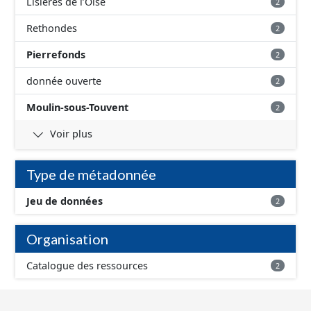
Lisières de l’Oise
2
Rethondes
2
Pierrefonds
2
donnée ouverte
2
Moulin-sous-Touvent
2
Voir plus
Type de métadonnée
Jeu de données
2
Organisation
Catalogue des ressources
2