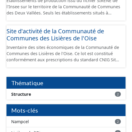
Établissements de production issu du fichier SIRENE de
l'Insee sur le territoire de la Communauté de Communes
des Deux Vallées. Seuls les établissements situés à
l'intérieur d'un site économique sont téléchargeables au
format GeoPackage et GeoJson et structurés
Site d'activité de la Communauté de
conformément aux prescriptions du standard CNIG Sites
Communes des Lisières de l'Oise
Économiques. Ce lot ne contient pas la référence aux
terrains à vocation économique à ce jour. Il est filtré au-
Inventaire des sites économiques de la Communauté de
delà des prescriptions du CNIG se limitant aux SCI.
Communes des Lisières de l'Oise. Ce lot est constitué
conformément aux prescriptions du standard CNIG Sites
Economiques et fourni au format GeoPackage et
GeoJson.
Thématique
Structure
2
Mots-clés
Nampcel
2