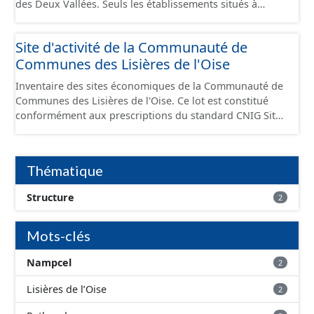
des Deux Vallées. Seuls les établissements situés à
l'intérieur d'un site économique sont téléchargeables au
format GeoPackage et GeoJson et structurés
Site d'activité de la Communauté de
conformément aux prescriptions du standard CNIG Sites
Communes des Lisières de l'Oise
Économiques. Ce lot ne contient pas la référence aux
terrains à vocation économique à ce jour. Il est filtré au-
Inventaire des sites économiques de la Communauté de
delà des prescriptions du CNIG se limitant aux SCI.
Communes des Lisières de l'Oise. Ce lot est constitué
conformément aux prescriptions du standard CNIG Sites
Economiques et fourni au format GeoPackage et
GeoJson.
Thématique
Structure
2
Mots-clés
Nampcel
2
Lisières de l’Oise
2