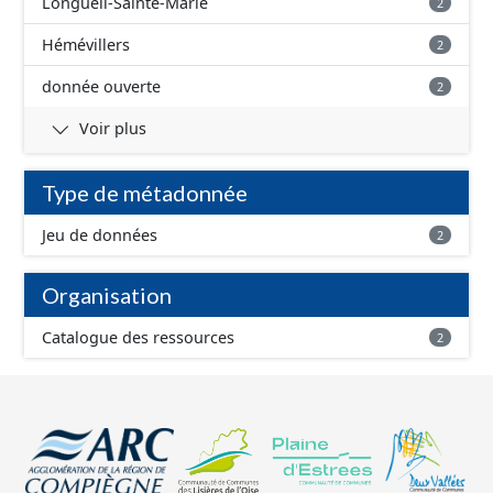
Longueil-Sainte-Marie
2
Hémévillers
2
donnée ouverte
2
Voir plus
Type de métadonnée
Jeu de données
2
Organisation
Catalogue des ressources
2