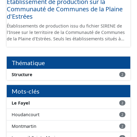
Etablissement de production sur la
Communauté de Communes de la Plaine
d'Estrées
Établissements de production issu du fichier SIRENE de
l'Insee sur le territoire de la Communauté de Communes
de la Plaine d'Estrées. Seuls les établissements situés à
l'intérieur d'un site économique sont téléchargeables au
format GeoPackage et GeoJson et structurés
conformément aux prescriptions du standard CNIG Sites
Thématique
Économiques. Ce lot ne contient pas la référence aux
terrains à vocation économique à ce jour. Il est filtré au-
Structure
2
delà des prescriptions du CNIG se limitant aux SCI.
Mots-clés
Le Fayel
2
Houdancourt
2
Montmartin
2