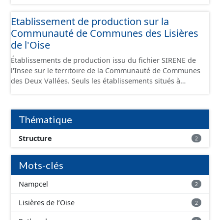
Economiques et fourni au format GeoPackage et
GeoJson.
Etablissement de production sur la
Communauté de Communes des Lisières
de l'Oise
Établissements de production issu du fichier SIRENE de
l'Insee sur le territoire de la Communauté de Communes
des Deux Vallées. Seuls les établissements situés à
l'intérieur d'un site économique sont téléchargeables au
format GeoPackage et GeoJson et structurés
conformément aux prescriptions du standard CNIG Sites
Thématique
Économiques. Ce lot ne contient pas la référence aux
terrains à vocation économique à ce jour. Il est filtré au-
Structure
2
delà des prescriptions du CNIG se limitant aux SCI.
Mots-clés
Nampcel
2
Lisières de l’Oise
2