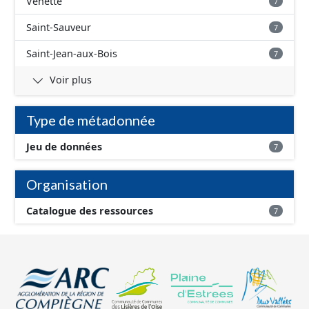
Venette
7
"provisoire".
Saint-Sauveur
7
Saint-Jean-aux-Bois
7
Voir plus
Type de métadonnée
Jeu de données
7
Organisation
Catalogue des ressources
7