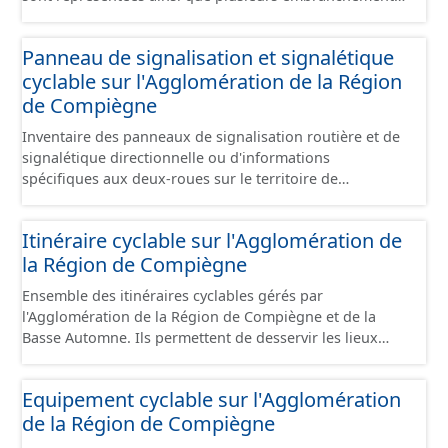
particuliers permettant de desservir notamment de
grandes zones d'activité. Certaines voies représentées
Panneau de signalisation et signalétique
sont désaffectées mais sont toujours physiquement
cyclable sur l'Agglomération de la Région
présentes sur le terrain.
de Compiègne
Inventaire des panneaux de signalisation routière et de
signalétique directionnelle ou d'informations
spécifiques aux deux-roues sur le territoire de
l'Agglomération de la Région de Compiègne et de la
Basse Automne. Cette donnée s'appuie sur le référentiel
Itinéraire cyclable sur l'Agglomération de
de panneaux (PANO) en cours de réalisation. Cet
la Région de Compiègne
inventaire est en cours, la donnée n'est donc pas
exhaustive.
Ensemble des itinéraires cyclables gérés par
l'Agglomération de la Région de Compiègne et de la
Basse Automne. Ils permettent de desservir les lieux
d'intérêts du territoire de courte ou moyenne distance
destiné aux cyclistes (pôle économique, éducatif, sites
Equipement cyclable sur l'Agglomération
touristiques, etc.) dans de bonnes conditions. Ils
de la Région de Compiègne
peuvent emprunter tout type de voies sécurisées : voie
verte, piste cyclable, voie à faible trafic motorisé, et en