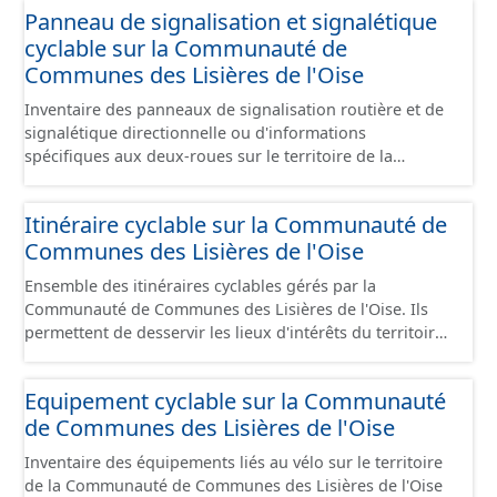
Panneau de signalisation et signalétique
sont désaffectées mais sont toujours physiquement
cyclable sur la Communauté de
présentes sur le terrain.
Communes des Lisières de l'Oise
Inventaire des panneaux de signalisation routière et de
signalétique directionnelle ou d'informations
spécifiques aux deux-roues sur le territoire de la
Communauté de Communes des Lisières de l'Oise. Cette
donnée s'appuie sur le référentiel de panneaux (PANO)
Itinéraire cyclable sur la Communauté de
en cours de réalisation. Cet inventaire est en cours, la
Communes des Lisières de l'Oise
donnée n'est donc pas exhaustive.
Ensemble des itinéraires cyclables gérés par la
Communauté de Communes des Lisières de l'Oise. Ils
permettent de desservir les lieux d'intérêts du territoire
de courte ou moyenne distance destiné aux cyclistes
(pôle économique, éducatif, sites touristiques, etc.) dans
Equipement cyclable sur la Communauté
de bonnes conditions. Ils peuvent emprunter tout type
de Communes des Lisières de l'Oise
de voies sécurisées : voie verte, piste cyclable, voie à
faible trafic motorisé, et en milieu urbain : zone 30,
Inventaire des équipements liés au vélo sur le territoire
couloir partagé avec les bus, aire piétonne, bandes
de la Communauté de Communes des Lisières de l'Oise
cyclables ou jalonnement sur chaussée. Les itinéraires